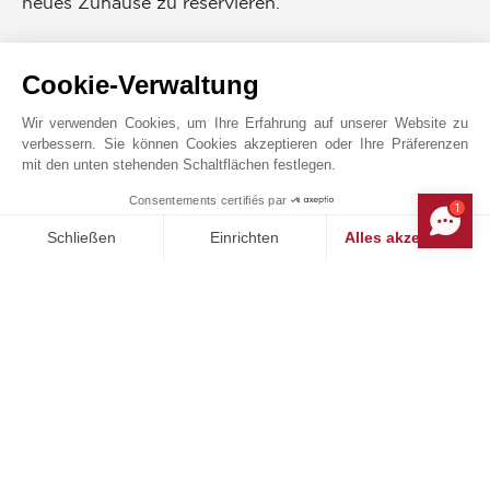
neues Zuhause zu reservieren.
UMGEBUNG
Cookie-Verwaltung
Bus
Arzt
Strand
Supermarkt
Wir verwenden Cookies, um Ihre Erfahrung auf unserer Website zu
verbessern. Sie können Cookies akzeptieren oder Ihre Präferenzen
mit den unten stehenden Schaltflächen festlegen.
Consentements certifiés par
1
MAKE ENQUIRY
JOHN TAYLOR MENORCA
Schließen
Einrichten
Alles akzeptieren
Einwilligungsmanagementplattform: Passen Sie Ihre Optionen 
Axeptio consent
Unsere Plattform ermöglicht es Ihnen, Ihre Datenschutzeinstell