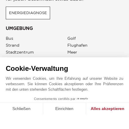
ENERGIEDIAGNOSE
UMGEBUNG
Bus
Golf
Strand
Flughafen
Stadtzentrum
Meer
Hafen
Autobahn
Cookie-Verwaltung
Wir verwenden Cookies, um Ihre Erfahrung auf unserer Website zu
verbessern. Sie können Cookies akzeptieren oder Ihre Präferenzen
JOHN TAYLOR PALMA DE MALLORCA
mit den unten stehenden Schaltflächen festlegen.
Consentements certifiés par
1
MAKE ENQUIRY
Schließen
Einrichten
Alles akzeptieren
Einwilligungsmanagementplattform: Passen Sie Ihre Optionen 
Axeptio consent
Unsere Plattform ermöglicht es Ihnen, Ihre Datenschutzeinstell