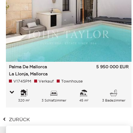
Palma De Mallorca
5 950 000
EUR
La Llonja, Mallorca
V1745PM
Verkauf
Townhouse
320 m²
3 Schlafzimmer
45 m²
3 Badezimmer
ZURÜCK