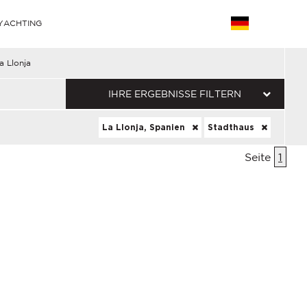
YACHTING
a Llonja
IHRE ERGEBNISSE FILTERN
La Llonja, Spanien
Stadthaus
Seite
1