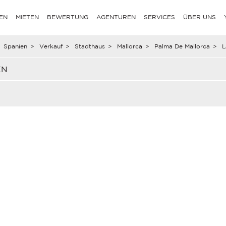
EN
MIETEN
BEWERTUNG
AGENTUREN
SERVICES
ÜBER UNS
Spanien
>
Verkauf
>
Stadthaus
>
Mallorca
>
Palma De Mallorca
>
L
EN