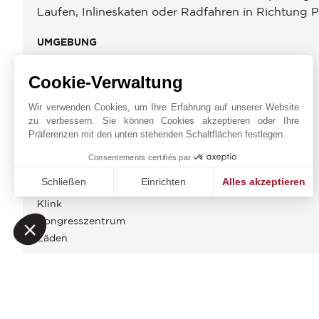
Laufen, Inlineskaten oder Radfahren in Richtung P
UMGEBUNG
Arzt
Cookie-Verwaltung
Autobahn
Bahnhof
Wir verwenden Cookies, um Ihre Erfahrung auf unserer Website
Bus
zu verbessern. Sie können Cookies akzeptieren oder Ihre
Präferenzen mit den unten stehenden Schaltflächen festlegen.
Busbahnhof
Flughafen
Consentements certifiés par
Grundschule
Schließen
Einrichten
Alles akzeptieren
Hafen
Klink
Einwilligungsmanagementplattform: Passen Sie Ihre Option
Axeptio consent
Kongresszentrum
Unsere Plattform ermöglicht es Ihnen, Ihre Datenschutzeinst
Läden
JOHN TAYLOR PALMA D