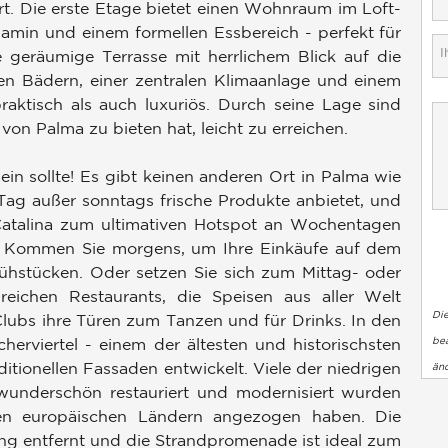
rt. Die erste Etage bietet einen Wohnraum im Loft-
Kamin und einem formellen Essbereich - perfekt für
 geräumige Terrasse mit herrlichem Blick auf die
n Bädern, einer zentralen Klimaanlage und einem
raktisch als auch luxuriös. Durch seine Lage sind
von Palma zu bieten hat, leicht zu erreichen.
ein sollte! Es gibt keinen anderen Ort in Palma wie
 Tag außer sonntags frische Produkte anbietet, und
 Catalina zum ultimativen Hotspot an Wochentagen
 Kommen Sie morgens, um Ihre Einkäufe auf dem
rühstücken. Oder setzen Sie sich zum Mittag- oder
ichen Restaurants, die Speisen aus aller Welt
Di
ubs ihre Türen zum Tanzen und für Drinks. In den
bea
herviertel - einem der ältesten und historischsten
ionellen Fassaden entwickelt. Viele der niedrigen
än
underschön restauriert und modernisiert wurden
en europäischen Ländern angezogen haben. Die
ang entfernt und die Strandpromenade ist ideal zum