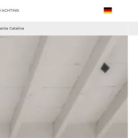
YACHTING
anta Catalina