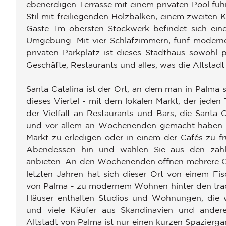
ebenerdigen Terrasse mit einem privaten Pool füh
Stil mit freiliegenden Holzbalken, einem zweiten 
Gäste. Im obersten Stockwerk befindet sich eine
Umgebung. Mit vier Schlafzimmern, fünf moderne
privaten Parkplatz ist dieses Stadthaus sowohl p
Geschäfte, Restaurants und alles, was die Altstadt 
Santa Catalina ist der Ort, an dem man in Palma s
dieses Viertel - mit dem lokalen Markt, der jeden
der Vielfalt an Restaurants und Bars, die Santa
und vor allem an Wochenenden gemacht haben.
Markt zu erledigen oder in einem der Cafés zu f
Abendessen hin und wählen Sie aus den zahlre
anbieten. An den Wochenenden öffnen mehrere Cl
letzten Jahren hat sich dieser Ort von einem Fisc
von Palma - zu modernem Wohnen hinter den tradit
Häuser enthalten Studios und Wohnungen, die w
und viele Käufer aus Skandinavien und ander
Altstadt von Palma ist nur einen kurzen Spazierg