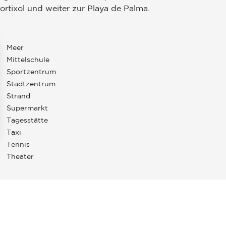
ortixol und weiter zur Playa de Palma.
Meer
Mittelschule
Sportzentrum
Stadtzentrum
Strand
Supermarkt
Tagesstätte
Taxi
Tennis
en an
Theater
ellungen individuell zu gestalten und zu verwalten, um die Einh
E MALLORCA