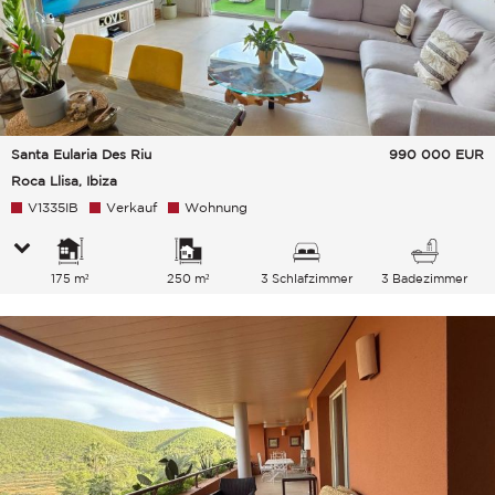
Santa Eularia Des Riu
990 000
EUR
Roca Llisa, Ibiza
V1335IB
Verkauf
Wohnung
175 m²
250 m²
3 Schlafzimmer
3 Badezimmer