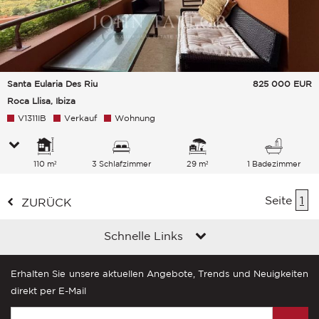
Santa Eularia Des Riu
825 000
EUR
Roca Llisa, Ibiza
V1311IB
Verkauf
Wohnung
110 m²
3 Schlafzimmer
29 m²
1 Badezimmer
Seite
1
ZURÜCK
Schnelle Links
Erhalten Sie unsere aktuellen Angebote, Trends und Neuigkeiten
direkt per E-Mail