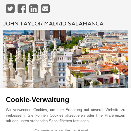
JOHN TAYLOR MADRID SALAMANCA
Cookie-Verwaltung
Online-Anfrage
+34 91 781 06 91
Wir verwenden Cookies, um Ihre Erfahrung auf unserer Website zu
verbessern. Sie können Cookies akzeptieren oder Ihre Präferenzen
WhatsApp
mit den unten stehenden Schaltflächen festlegen.
Auf der Karte anzeigen
Consentements certifiés par