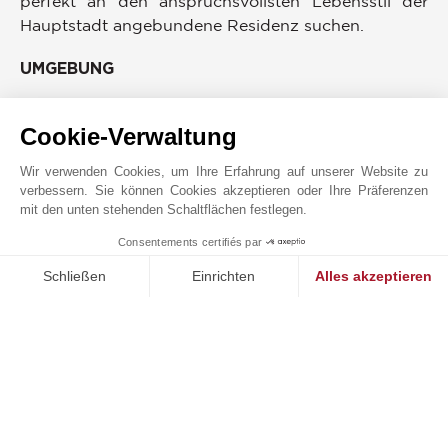
perfekt an den anspruchsvollsten Lebensstil der
Hauptstadt angebundene Residenz suchen.
UMGEBUNG
Bus
Park
Läden
Supermarkt
Cookie-Verwaltung
Arzt
Wir verwenden Cookies, um Ihre Erfahrung auf unserer Website zu
verbessern. Sie können Cookies akzeptieren oder Ihre Präferenzen
mit den unten stehenden Schaltflächen festlegen.
Consentements certifiés par
JOHN TAYLOR MADRID CHAMBERI
MAKE ENQUIRY
Schließen
Einrichten
Alles akzeptieren
Einwilligungsmanagementplattform: Passen Sie Ihre Optionen 
Axeptio consent
Unsere Plattform ermöglicht es Ihnen, Ihre Datenschutzeinstell