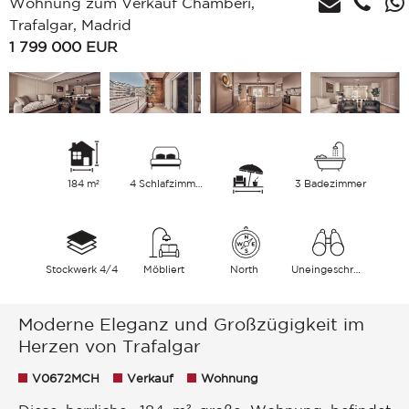
Wohnung zum Verkauf Chamberí,
Trafalgar, Madrid
1 799 000
EUR
184 m²
4 Schlafzimmer
3 Badezimmer
Stockwerk 4/4
Möbliert
North
Uneingeschränkt
Moderne Eleganz und Großzügigkeit im
Herzen von Trafalgar
V0672MCH
Verkauf
Wohnung