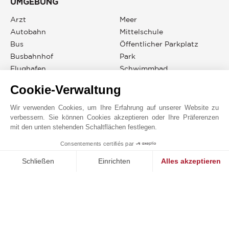
UMGEBUNG
Arzt
Meer
Autobahn
Mittelschule
Bus
Öffentlicher Parkplatz
Busbahnhof
Park
Flughafen
Schwimmbad
Golf
Sportzentrum
Cookie-Verwaltung
Grundschule
Stadtzentrum
Hafen
Strand
Wir verwenden Cookies, um Ihre Erfahrung auf unserer Website zu
verbessern. Sie können Cookies akzeptieren oder Ihre Präferenzen
Kino
Supermarkt
mit den unten stehenden Schaltflächen festlegen.
Klink
Tagesstätte
Kongresszentrum
Taxi
Consentements certifiés par
1
MAKE ENQUIRY
Läden
Tennis
Schließen
Einrichten
Alles akzeptieren
Einwilligungsmanagementplattform: Passen Sie Ihre Optionen 
Axeptio consent
Unsere Plattform ermöglicht es Ihnen, Ihre Datenschutzeinstell
JOHN TAYLOR PALMA DE MALLORCA