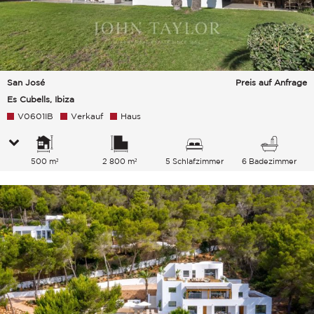
San José
Preis auf Anfrage
Es Cubells, Ibiza
V0601IB
Verkauf
Haus
500 m²
2 800 m²
5 Schlafzimmer
6 Badezimmer