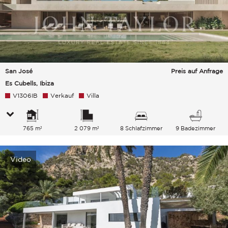
San José
Preis auf Anfrage
Es Cubells, Ibiza
V1306IB
Verkauf
Villa
765 m²
2 079 m²
8 Schlafzimmer
9 Badezimmer
Video