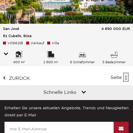
San José
4 850 000
EUR
Es Cubells, Ibiza
V0662IB
Verkauf
Villa
400 m²
2 600 m²
6 Schlafzimmer
5 Badezimmer
Seite
1
ZURÜCK
Schnelle Links
Erhalten Sie unsere aktuellen Angebote, Trends und Neuigkeiten
direkt per E-Mail