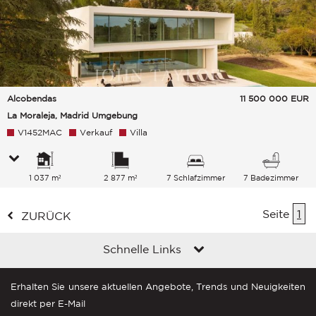
Alcobendas
11 500 000
EUR
La Moraleja, Madrid Umgebung
V1452MAC
Verkauf
Villa
1 037 m²
2 877 m²
7 Schlafzimmer
7 Badezimmer
Seite
1
ZURÜCK
Schnelle Links
Erhalten Sie unsere aktuellen Angebote, Trends und Neuigkeiten
direkt per E-Mail