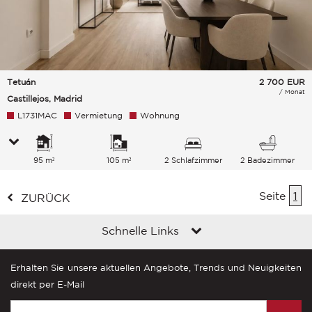
Tetuán
2 700
EUR
/ Monat
Castillejos, Madrid
L1731MAC
Vermietung
Wohnung
95 m²
105 m²
2 Schlafzimmer
2 Badezimmer
Seite
1
ZURÜCK
Schnelle Links
Erhalten Sie unsere aktuellen Angebote, Trends und Neuigkeiten
direkt per E-Mail