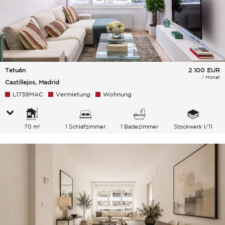
Tetuán
2 100
EUR
/ Monat
Castillejos, Madrid
L1739MAC
Vermietung
Wohnung
70 m²
1 Schlafzimmer
1 Badezimmer
Stockwerk 1/11