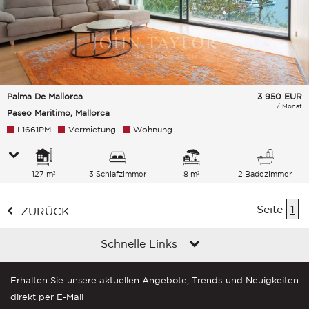
Palma De Mallorca
3 950
EUR
/ Monat
Paseo Maritimo, Mallorca
L1661PM
Vermietung
Wohnung
127 m²
3 Schlafzimmer
8 m²
2 Badezimmer
Seite
1
ZURÜCK
Schnelle Links
Erhalten Sie unsere aktuellen Angebote, Trends und Neuigkeiten
direkt per E-Mail