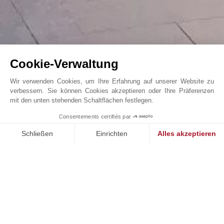
Cookie-Verwaltung
Wir verwenden Cookies, um Ihre Erfahrung auf unserer Website zu
verbessern. Sie können Cookies akzeptieren oder Ihre Präferenzen
mit den unten stehenden Schaltflächen festlegen.
Modern Villa in Jumeirah Islands with Lake Views
1
Consentements certifiés par
John Taylor Dubai - V2139DU
Schließen
Einrichten
Alles akzeptieren
Einwilligungsmanagementplattform: Passen Sie Ihre Optionen 
Axeptio consent
Unsere Plattform ermöglicht es Ihnen, Ihre Datenschutzeinstell
UNSERE EXKLUSIVEN IMMOBILIEN ZUM VERKAUF
E
DOWNTOWN DUBAI, DUBAI, VEREINIGTE ARABISCHE EMIRATE
V