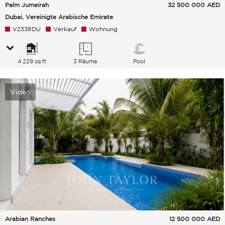
Palm Jumeirah
32 500 000
AED
Dubai, Vereinigte Arabische Emirate
V2338DU
Verkauf
Wohnung
4 229 sq ft
3 Räume
Pool
Video
Arabian Ranches
12 500 000
AED