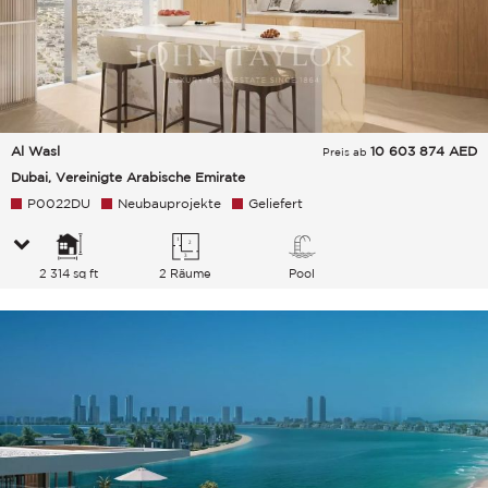
Al Wasl
10 603 874
AED
Preis ab
Dubai, Vereinigte Arabische Emirate
P0022DU
Neubauprojekte
Geliefert
2 314 sq ft
2 Räume
Pool