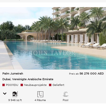
Palm Jumeirah
56 276 000
AED
Preis ab
Dubai, Vereinigte Arabische Emirate
P0011DU
Neubauprojekte
Geliefert
9 946 sq ft
4 Räume
Pool