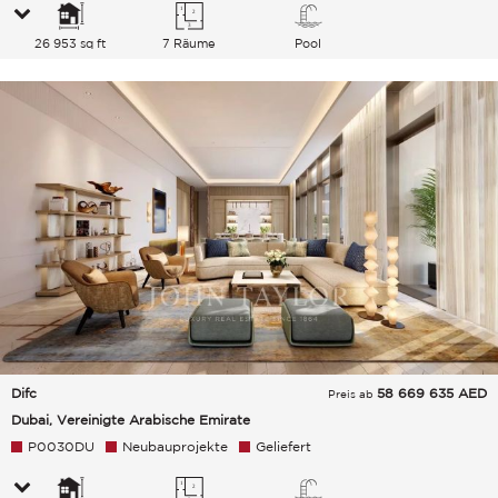
26 953 sq ft
7 Räume
Pool
Difc
58 669 635
AED
Preis ab
Dubai, Vereinigte Arabische Emirate
P0030DU
Neubauprojekte
Geliefert