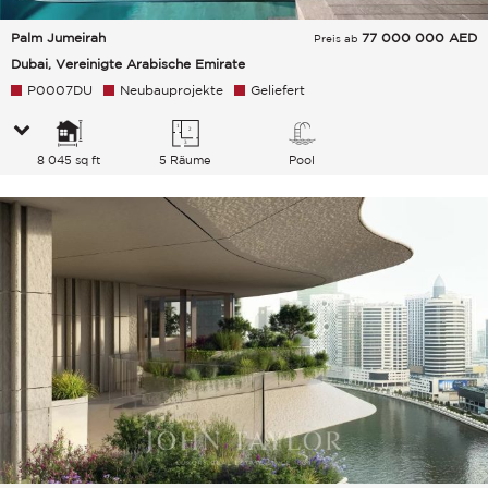
Palm Jumeirah
77 000 000
AED
Preis ab
Dubai, Vereinigte Arabische Emirate
P0007DU
Neubauprojekte
Geliefert
8 045 sq ft
5 Räume
Pool