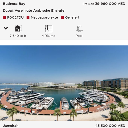
Business Bay
39 960 000
AED
Preis ab
Dubai, Vereinigte Arabische Emirate
P0027DU
Neubauprojekte
Geliefert
7 640 sq ft
4 Räume
Pool
Jumeirah
45 500 000
AED