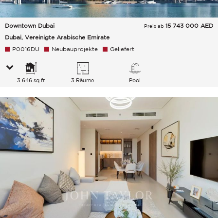
Downtown Dubai
15 743 000
AED
Preis ab
Dubai, Vereinigte Arabische Emirate
P0016DU
Neubauprojekte
Geliefert
3 646 sq ft
3 Räume
Pool