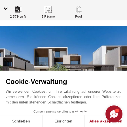
2 379 sq ft
3 Räume
Pool
Cookie-Verwaltung
Wir verwenden Cookies, um Ihre Erfahrung auf unserer Website zu
verbessern. Sie können Cookies akzeptieren oder Ihre Präferenzen
mit den unten stehenden Schaltflächen festlegen.
Dubai Hills Estate
22 000 000
AED
1
Consentements certifiés par
Dubai, Vereinigte Arabische Emirate
V0017DU
Verkauf
Villa
Schließen
Einrichten
Alles akzeptieren