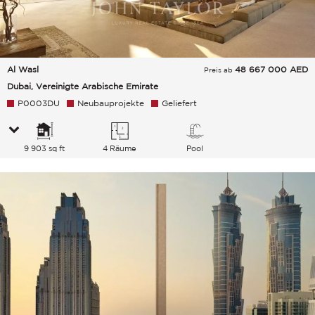
Al Wasl
48 667 000
AED
Preis ab
Dubai, Vereinigte Arabische Emirate
P0003DU
Neubauprojekte
Geliefert
9 903 sq ft
4 Räume
Pool