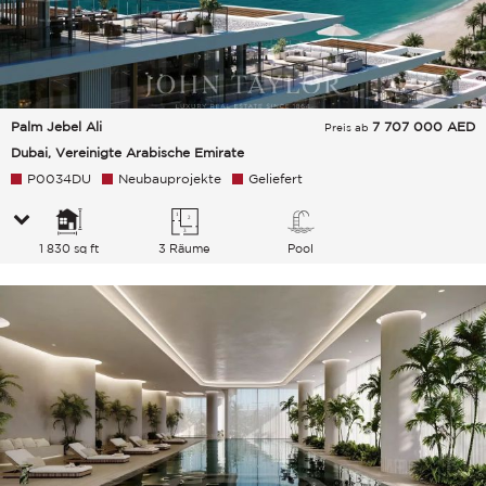
Palm Jebel Ali
7 707 000
AED
Preis ab
Dubai, Vereinigte Arabische Emirate
P0034DU
Neubauprojekte
Geliefert
1 830 sq ft
3 Räume
Pool