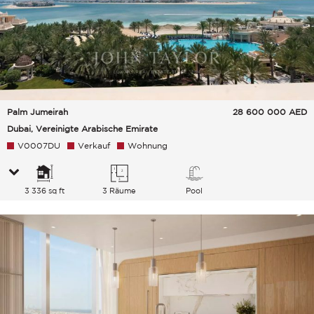
Palm Jumeirah
28 600 000
AED
Dubai, Vereinigte Arabische Emirate
V0007DU
Verkauf
Wohnung
3 336 sq ft
3 Räume
Pool