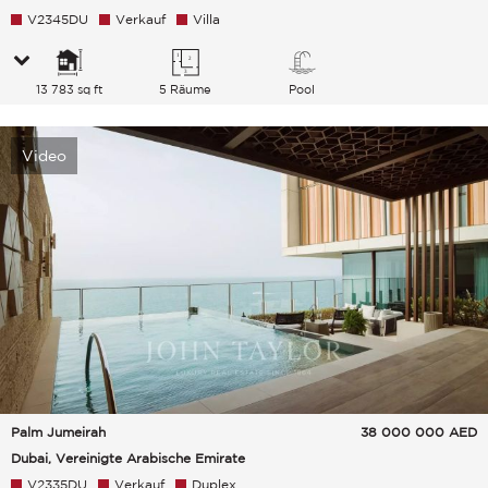
V2345DU
Verkauf
Villa
13 783 sq ft
5 Räume
Pool
Video
Palm Jumeirah
38 000 000
AED
Dubai, Vereinigte Arabische Emirate
V2335DU
Verkauf
Duplex