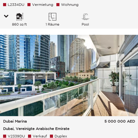
L2334DU
Vermietung
Wohnung
860 sq ft
1 Räume
Pool
Dubai Marina
5 000 000
AED
Dubai, Vereinigte Arabische Emirate
V2339DU
Verkauf
Duplex