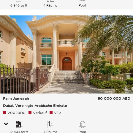
6 946 sq ft
4 Räume
Pool
Palm Jumeirah
60 000 000
AED
Dubai, Vereinigte Arabische Emirate
V0020DU
Verkauf
Villa
12 404 sq ft
4 Räume
Pool