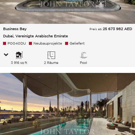
Business Bay
25 673 982
AED
Preis ab
Dubai, Vereinigte Arabische Emirate
P0040DU
Neubauprojekte
Geliefert
3 916 sq ft
2 Räume
Pool