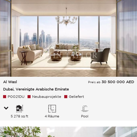
Al Wasl
30 500 000
AED
Preis ab
Dubai, Vereinigte Arabische Emirate
P0021DU
Neubauprojekte
Geliefert
5 278 sq ft
4 Räume
Pool