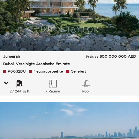
Jumeirah
500 000 000
AED
Preis ab
Dubai, Vereinigte Arabische Emirate
P0032DU
Neubauprojekte
Geliefert
27 244 sq ft
7 Räume
Pool