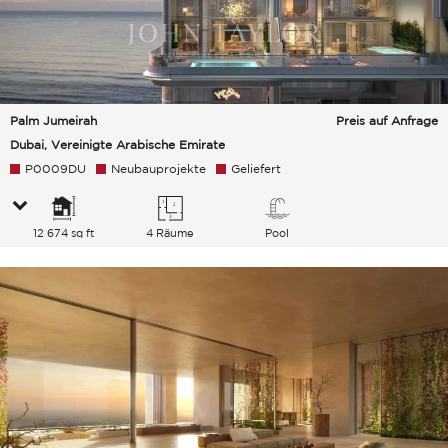
Palm Jumeirah
Preis auf Anfrage
Dubai, Vereinigte Arabische Emirate
P0009DU
Neubauprojekte
Geliefert
12 674 sq ft
4 Räume
Pool