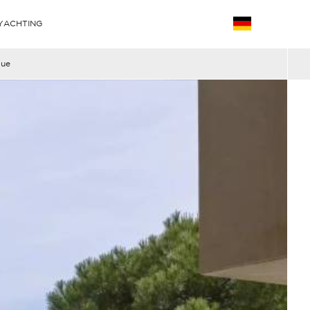
YACHTING
que