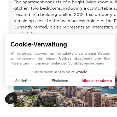
Cookie-Verwaltung
Wir verwenden Cookies, um Ihre Erfahrung auf unserer Website
zu verbessern. Sie können Cookies akzeptieren oder Ihre
JOHN TAYLOR MONACO
Präferenzen mit den unten stehenden Schaltflächen festlegen.
Consentements certifiés par
Schließen
Einrichten
Alles akzeptieren
Einwilligungsmanagementplattform: Passen Sie Ihre Option
Axeptio consent
Unsere Plattform ermöglicht es Ihnen, Ihre Datenschutzeinst