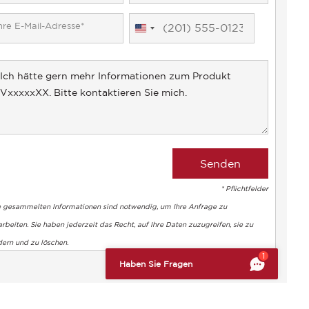
United
States
+1
* Pflichtfelder
e gesammelten Informationen sind notwendig, um Ihre Anfrage zu
rbeiten. Sie haben jederzeit das Recht, auf Ihre Daten zuzugreifen, sie zu
dern und zu löschen.
altung der Vorschriften zu gewährleisten. Passen Sie Ihre Vorl
1
Haben Sie Fragen