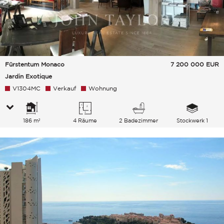
Fürstentum Monaco
7 200 000
EUR
Jardin Exotique
V1304MC
Verkauf
Wohnung
186 m²
4 Räume
2 Badezimmer
Stockwerk 1