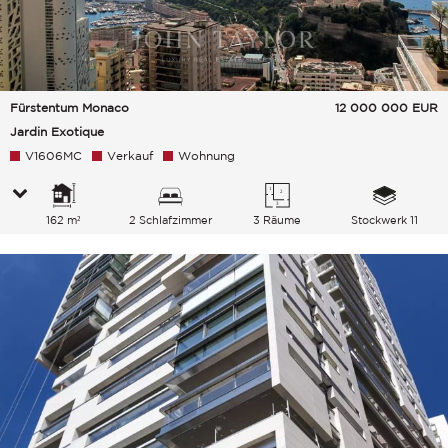
Fürstentum Monaco
12 000 000
EUR
Jardin Exotique
V1606MC
Verkauf
Wohnung
162 m²
2 Schlafzimmer
3 Räume
Stockwerk 11