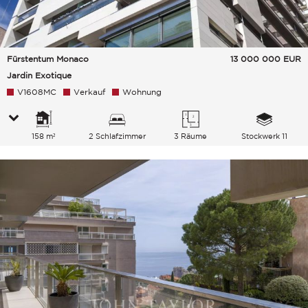
Fürstentum Monaco
13 000 000
EUR
Jardin Exotique
V1608MC
Verkauf
Wohnung
158 m²
2 Schlafzimmer
3 Räume
Stockwerk 11