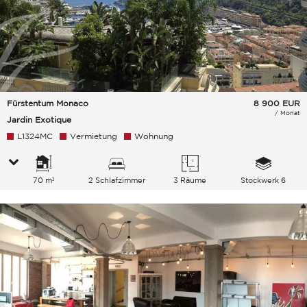
Fürstentum Monaco
8 900
EUR
/ Monat
Jardin Exotique
L1324MC
Vermietung
Wohnung
70 m²
2 Schlafzimmer
3 Räume
Stockwerk 6