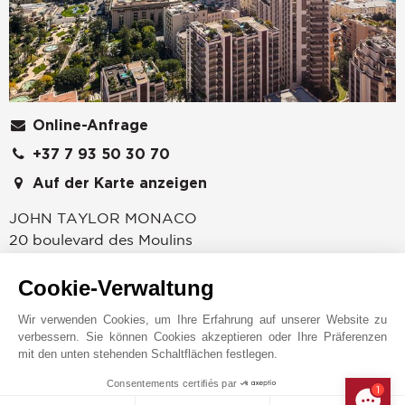
Online-Anfrage
+37 7 93 50 30 70
Auf der Karte anzeigen
JOHN TAYLOR MONACO
20 boulevard des Moulins
98000
MONACO
Monaco
,
FÜRSTENTUM MONACO
Cookie-Verwaltung
Die Agentur von John Taylor in Monaco ist seit 1864
Wir verwenden Cookies, um Ihre Erfahrung auf unserer Website zu
auf den Verkauf, die Vermietung und Verwaltung von
verbessern. Sie können Cookies akzeptieren oder Ihre Präferenzen
mit den unten stehenden Schaltflächen festlegen.
Luxusimmobilien spezialisiert. Entdecken Sie mit uns
eine einzigartige Auswahl an Apartments und Villen
Consentements certifiés par
1
MAKE ENQUIRY
zum Verkauf und zur Miete in Monaco und Frankreich.