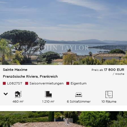
Sainte Maxime
17 800
EUR
Preis ab
/ Woche
Französische Riviera, Frankreich
L0827ST
Saisonvermietungen
Eigentum
460 m²
1 210 m²
6 Schlafzimmer
10 Räume