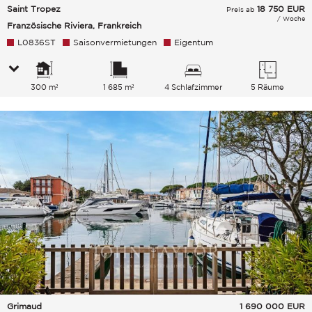
Saint Tropez
18 750
EUR
Preis ab
/ Woche
Französische Riviera, Frankreich
L0836ST
Saisonvermietungen
Eigentum
300 m²
1 685 m²
4 Schlafzimmer
5 Räume
Grimaud
1 690 000
EUR