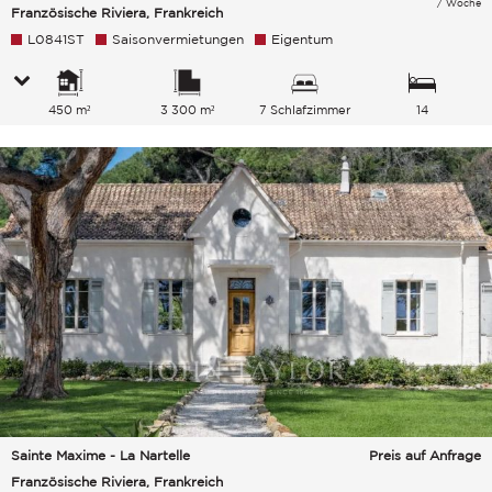
/ Woche
Französische Riviera, Frankreich
L0841ST
Saisonvermietungen
Eigentum
450 m²
3 300 m²
7 Schlafzimmer
14
Gesamtkapazität
Sainte Maxime - La Nartelle
Preis auf Anfrage
Französische Riviera, Frankreich