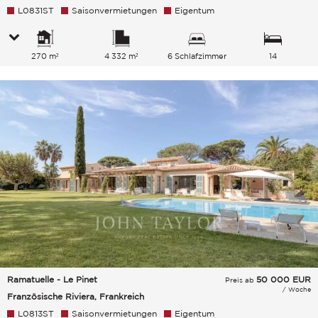
L0831ST
Saisonvermietungen
Eigentum
270 m²
4 332 m²
6 Schlafzimmer
14
Gesamtkapazität
Ramatuelle - Le Pinet
50 000
EUR
Preis ab
/ Woche
Französische Riviera, Frankreich
L0813ST
Saisonvermietungen
Eigentum