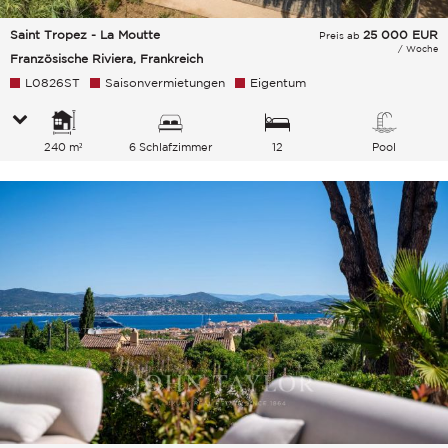
Saint Tropez - La Moutte
25 000
EUR
Preis ab
/ Woche
Französische Riviera, Frankreich
L0826ST
Saisonvermietungen
Eigentum
240 m²
6 Schlafzimmer
12
Pool
Gesamtkapazität