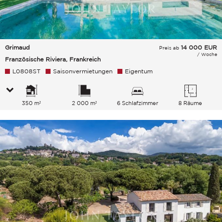
Grimaud
14 000
EUR
Preis ab
/ Woche
Französische Riviera, Frankreich
L0808ST
Saisonvermietungen
Eigentum
350 m²
2 000 m²
6 Schlafzimmer
8 Räume