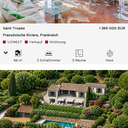
Saint Tropez
1 365 000
EUR
Französische Riviera, Frankreich
V2196ST
Verkauf
Wohnung
88 m²
3 Schlafzimmer
5 Räume
West