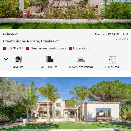
Grimaud
12 500
EUR
Preis ab
/ Woche
Französische Riviera, Frankreich
L0789ST
Saisonvermietungen
Eigentum
450 m²
40 000 m²
5 Schlafzimmer
6 Räume