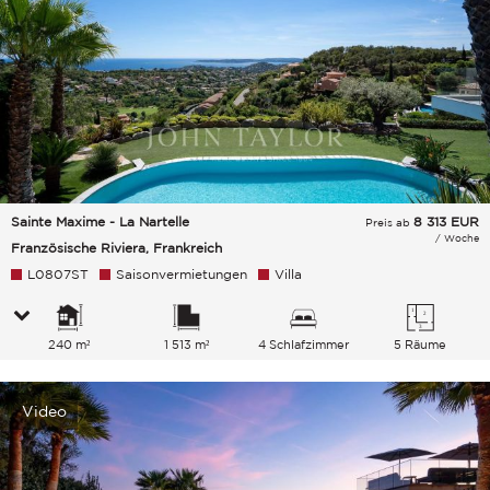
Sainte Maxime - La Nartelle
8 313
EUR
Preis ab
/ Woche
Französische Riviera, Frankreich
L0807ST
Saisonvermietungen
Villa
240 m²
1 513 m²
4 Schlafzimmer
5 Räume
Video