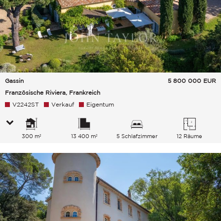
Gassin
5 800 000
EUR
Französische Riviera, Frankreich
V2242ST
Verkauf
Eigentum
300 m²
13 400 m²
5 Schlafzimmer
12 Räume