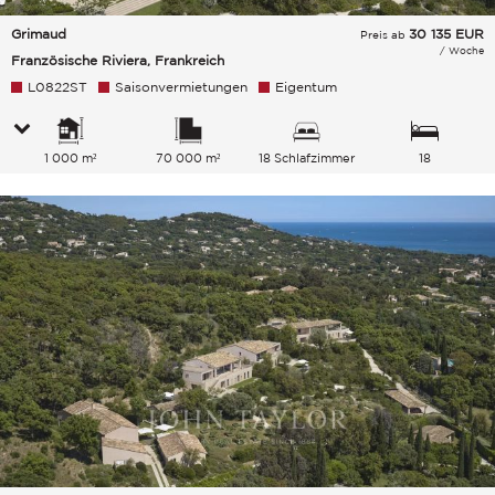
Grimaud
30 135
EUR
Preis ab
/ Woche
Französische Riviera, Frankreich
L0822ST
Saisonvermietungen
Eigentum
1 000 m²
70 000 m²
18 Schlafzimmer
18
Gesamtkapazität