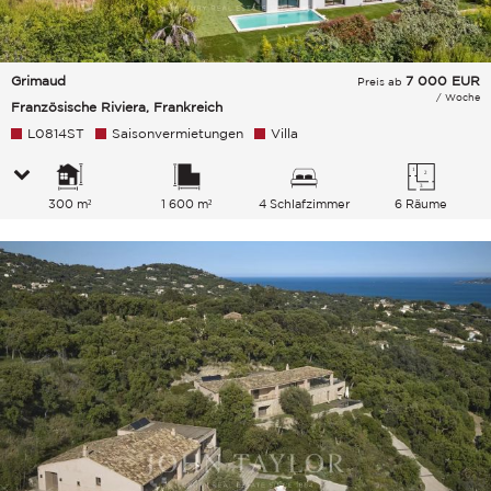
Grimaud
7 000
EUR
Preis ab
/ Woche
Französische Riviera, Frankreich
L0814ST
Saisonvermietungen
Villa
300 m²
1 600 m²
4 Schlafzimmer
6 Räume