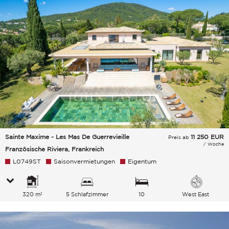
Sainte Maxime - Les Mas De Guerrevieille
11 250
EUR
Preis ab
/ Woche
Französische Riviera, Frankreich
L0749ST
Saisonvermietungen
Eigentum
320 m²
5 Schlafzimmer
10
West East
Gesamtkapazität