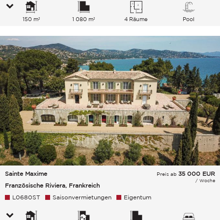
150 m²
1 080 m²
4 Räume
Pool
Sainte Maxime
35 000
EUR
Preis ab
/ Woche
Französische Riviera, Frankreich
L0680ST
Saisonvermietungen
Eigentum