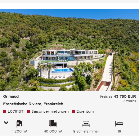
Gesamtkapazität
Grimaud
43 750
EUR
Preis ab
/ Woche
Französische Riviera, Frankreich
L0791ST
Saisonvermietungen
Eigentum
1 200 m²
40 000 m²
8 Schlafzimmer
16
Gesamtkapazität