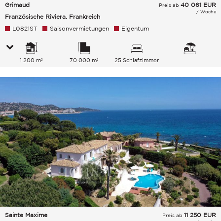
Grimaud
40 061
EUR
Preis ab
/ Woche
Französische Riviera, Frankreich
L0821ST
Saisonvermietungen
Eigentum
1 200 m²
70 000 m²
25 Schlafzimmer
Sainte Maxime
11 250
EUR
Preis ab