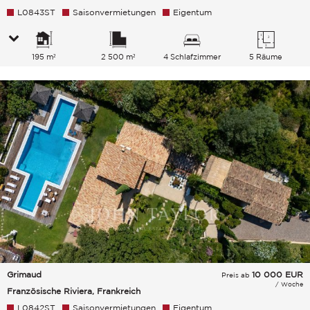
L0843ST
Saisonvermietungen
Eigentum
195 m²
2 500 m²
4 Schlafzimmer
5 Räume
Grimaud
10 000
EUR
Preis ab
/ Woche
Französische Riviera, Frankreich
L0842ST
Saisonvermietungen
Eigentum