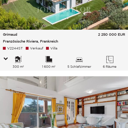
Grimaud
2 250 000
EUR
Französische Riviera, Frankreich
V2244ST
Verkauf
Villa
300 m²
1 600 m²
5 Schlafzimmer
6 Räume