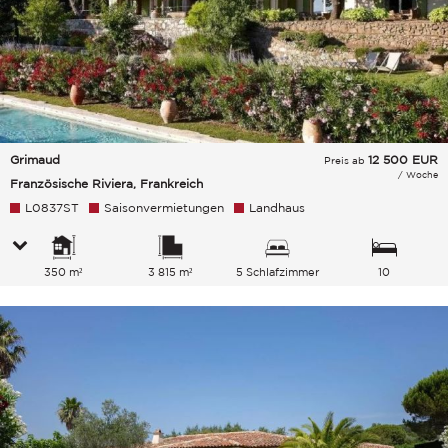
Grimaud
12 500
EUR
Preis ab
/ Woche
Französische Riviera, Frankreich
L0837ST
Saisonvermietungen
Landhaus
350 m²
3 815 m²
5 Schlafzimmer
10
Gesamtkapazität