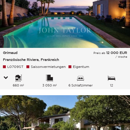
Grimaud
12 000
EUR
Preis ab
/ Woche
Französische Riviera, Frankreich
L0709ST
Saisonvermietungen
Eigentum
660 m²
3 050 m²
6 Schlafzimmer
12
Gesamtkapazität