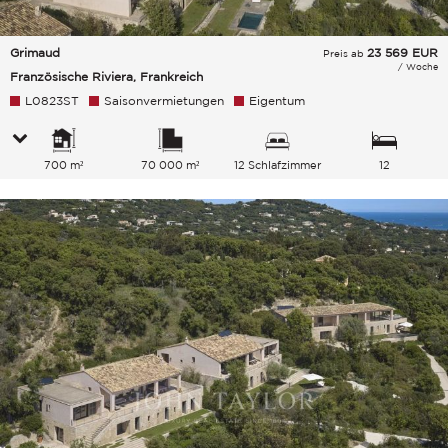
Grimaud
23 569
EUR
Preis ab
/ Woche
Französische Riviera, Frankreich
L0823ST
Saisonvermietungen
Eigentum
700 m²
70 000 m²
12 Schlafzimmer
12
Gesamtkapazität