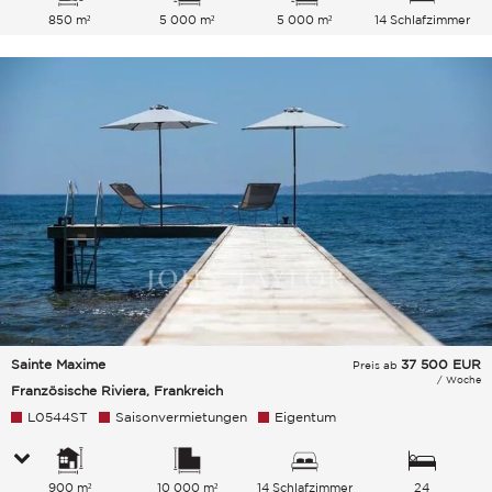
850 m²
5 000 m²
5 000 m²
14 Schlafzimmer
Sainte Maxime
37 500
EUR
Preis ab
/ Woche
Französische Riviera, Frankreich
L0544ST
Saisonvermietungen
Eigentum
900 m²
10 000 m²
14 Schlafzimmer
24