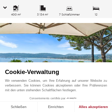
400 m²
3 134 m²
7 Schlafzimmer
12
Gesamtkapazität
Cookie-Verwaltung
Wir verwenden Cookies, um Ihre Erfahrung auf unserer Website zu
verbessern. Sie können Cookies akzeptieren oder Ihre Präferenzen
mit den unten stehenden Schaltflächen festlegen.
Ramatuelle
25 000
EUR
Preis ab
/ Woche
Consentements certifiés par
Französische Riviera, Frankreich
L0818ST
Saisonvermietungen
Eigentum
Schließen
Einrichten
Alles akzeptieren