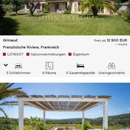
Grimaud
12 500
EUR
Preis ab
/ Woche
Französische Riviera, Frankreich
L0760ST
Saisonvermietungen
Eigentum
5 Schlafzimmer
6 Räume
5 Gesamtkapazität
Uneingeschränkt
Garten