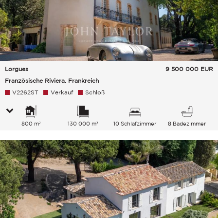
Lorgues
9 500 000
EUR
Französische Riviera, Frankreich
V2262ST
Verkauf
Schloß
800 m²
130 000 m²
10 Schlafzimmer
8 Badezimmer