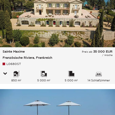
Sainte Maxime
35 000
EUR
Preis ab
/ Woche
Französische Riviera, Frankreich
L0680ST
850 m²
5 000 m²
5 000 m²
14 Schlafzimmer