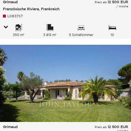
Grimaud
12 500
EUR
Preis ab
/ Woche
Französische Riviera, Frankreich
L0837ST
350 m²
3 815 m²
5 Schlafzimmer
10
Gesamtkapazität
Grimaud
12 500
EUR
Preis ab
/ Woche