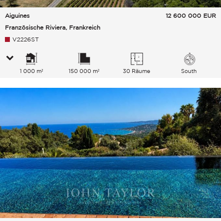
Aiguines
12 600 000
EUR
Französische Riviera, Frankreich
V2226ST
1 000 m²
150 000 m²
30 Räume
South