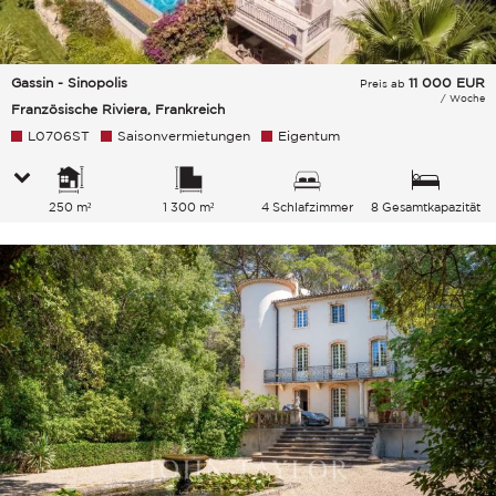
Gassin - Sinopolis
11 000
EUR
Preis ab
/ Woche
Französische Riviera, Frankreich
L0706ST
Saisonvermietungen
Eigentum
250 m²
1 300 m²
4 Schlafzimmer
8 Gesamtkapazität