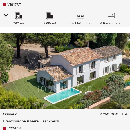
V1917ST
290 m²
3 815 m²
5 Schlafzimmer
4 Badezimmer
Grimaud
2 250 000
EUR
Französische Riviera, Frankreich
V2244ST