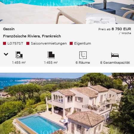
Gassin
8 750
EUR
Preis ab
/ Woche
Französische Riviera, Frankreich
L0757ST
Saisonvermietungen
Eigentum
1 455 m²
1 455 m²
6 Räume
8 Gesamtkapazität