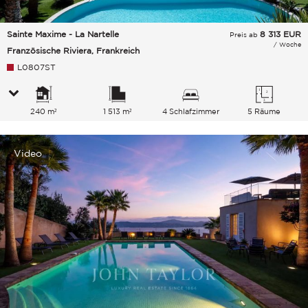
Sainte Maxime - La Nartelle
8 313
EUR
Preis ab
/ Woche
Französische Riviera, Frankreich
L0807ST
240 m²
1 513 m²
4 Schlafzimmer
5 Räume
Video