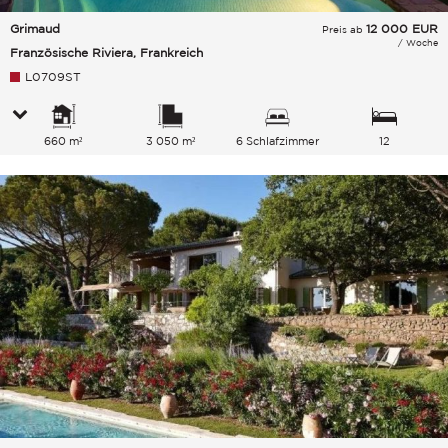
Grimaud
12 000
EUR
Preis ab
/ Woche
Französische Riviera, Frankreich
L0709ST
660 m²
3 050 m²
6 Schlafzimmer
12
Gesamtkapazität