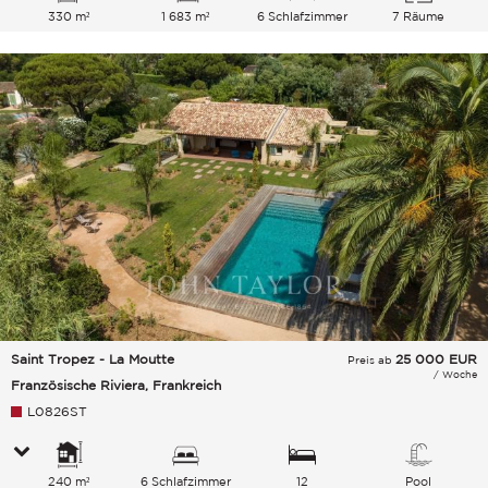
330 m²
1 683 m²
6 Schlafzimmer
7 Räume
Saint Tropez - La Moutte
25 000
EUR
Preis ab
/ Woche
Französische Riviera, Frankreich
L0826ST
240 m²
6 Schlafzimmer
12
Pool