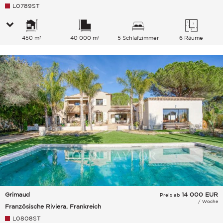
L0789ST
450 m²
40 000 m²
5 Schlafzimmer
6 Räume
Grimaud
14 000
EUR
Preis ab
/ Woche
Französische Riviera, Frankreich
L0808ST