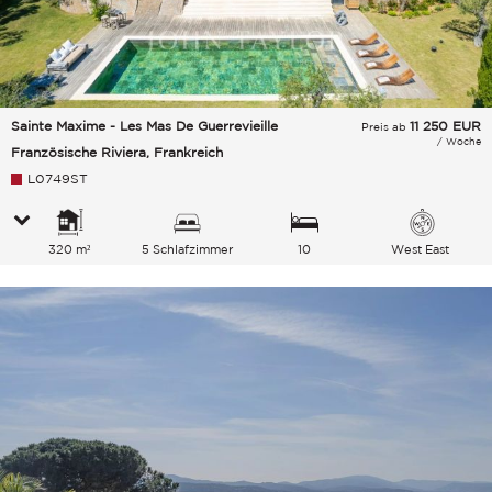
Sainte Maxime - Les Mas De Guerrevieille
11 250
EUR
Preis ab
/ Woche
Französische Riviera, Frankreich
L0749ST
320 m²
5 Schlafzimmer
10
West East
Gesamtkapazität