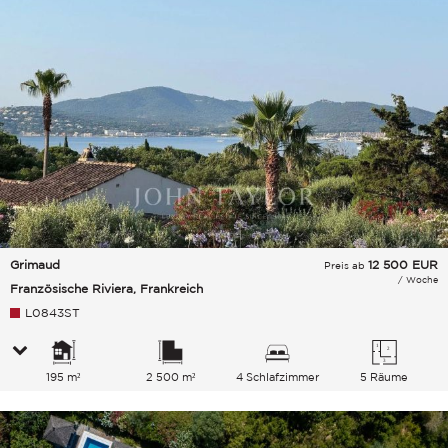
Grimaud
12 500
EUR
Preis ab
/ Woche
Französische Riviera, Frankreich
L0843ST
195 m²
2 500 m²
4 Schlafzimmer
5 Räume