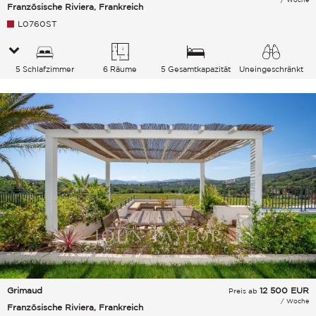
Französische Riviera, Frankreich
L0760ST
5 Schlafzimmer
6 Räume
5 Gesamtkapazität
Uneingeschränkt
Garten
Grimaud
12 500
EUR
Preis ab
/ Woche
Französische Riviera, Frankreich