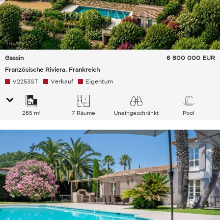
Gassin
6 800 000
EUR
Französische Riviera, Frankreich
V2253ST
Verkauf
Eigentum
265 m²
7 Räume
Uneingeschränkt
Pool
Meer