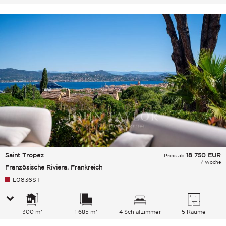
Gesamtkapazität
Saint Tropez
18 750
EUR
Preis ab
/ Woche
Französische Riviera, Frankreich
L0836ST
300 m²
1 685 m²
4 Schlafzimmer
5 Räume