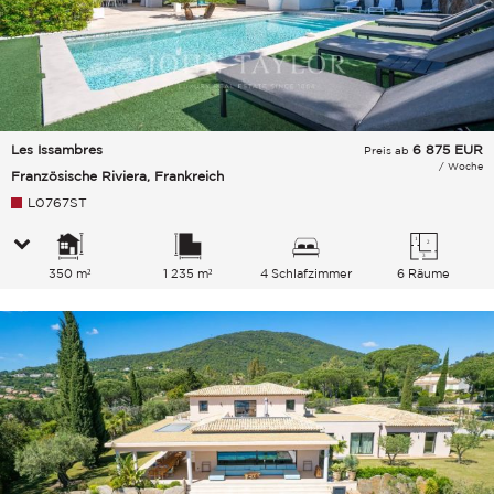
Les Issambres
6 875
EUR
Preis ab
/ Woche
Französische Riviera, Frankreich
L0767ST
350 m²
1 235 m²
4 Schlafzimmer
6 Räume