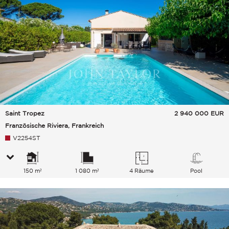
Saint Tropez
2 940 000
EUR
Französische Riviera, Frankreich
V2254ST
150 m²
1 080 m²
4 Räume
Pool