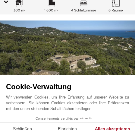
300 m²
1 600 m²
4 Schlafzimmer
6 Räume
Cookie-Verwaltung
Wir verwenden Cookies, um Ihre Erfahrung auf unserer Website zu
verbessern. Sie können Cookies akzeptieren oder Ihre Präferenzen
Grimaud
23 569
EUR
Preis ab
mit den unten stehenden Schaltflächen festlegen.
/ Woche
Französische Riviera, Frankreich
1
Consentements certifiés par
L0823ST
Schließen
Einrichten
Alles akzeptieren