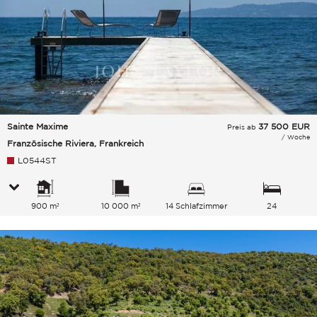
Sainte Maxime
37 500
EUR
Preis ab
/ Woche
Französische Riviera, Frankreich
L0544ST
900 m²
10 000 m²
14 Schlafzimmer
24
Gesamtkapazität