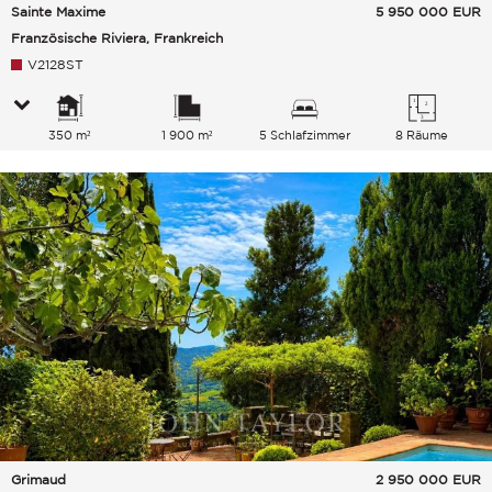
Sainte Maxime
5 950 000
EUR
Französische Riviera, Frankreich
V2128ST
350 m²
1 900 m²
5 Schlafzimmer
8 Räume
Grimaud
2 950 000
EUR