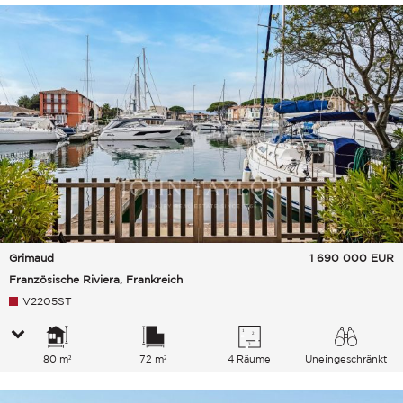
Grimaud
1 690 000
EUR
Französische Riviera, Frankreich
V2205ST
80 m²
72 m²
4 Räume
Uneingeschränkt
Meer