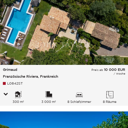
Grimaud
10 000
EUR
Preis ab
/ Woche
Französische Riviera, Frankreich
L0842ST
300 m²
3 000 m²
8 Schlafzimmer
8 Räume