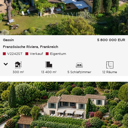
Gassin
5 800 000
EUR
Französische Riviera, Frankreich
V2242ST
Verkauf
Eigentum
300 m²
13 400 m²
5 Schlafzimmer
12 Räume