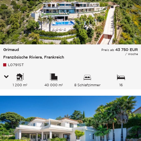
Grimaud
43 750
EUR
Preis ab
/ Woche
Französische Riviera, Frankreich
L0791ST
1 200 m²
40 000 m²
8 Schlafzimmer
16
Gesamtkapazität