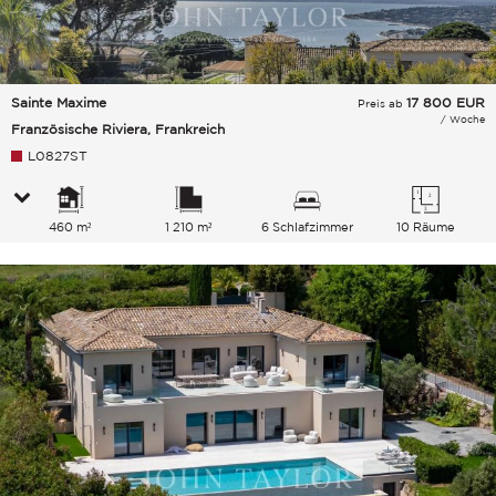
Sainte Maxime
17 800
EUR
Preis ab
/ Woche
Französische Riviera, Frankreich
L0827ST
460 m²
1 210 m²
6 Schlafzimmer
10 Räume