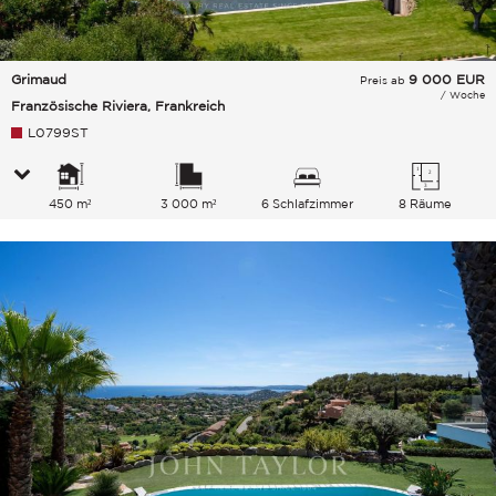
Grimaud
9 000
EUR
Preis ab
/ Woche
Französische Riviera, Frankreich
L0799ST
450 m²
3 000 m²
6 Schlafzimmer
8 Räume