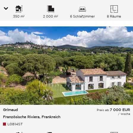
350 m²
2 000 m²
6 Schlafzimmer
8 Räume
Grimaud
7 000
EUR
Preis ab
/ Woche
Französische Riviera, Frankreich
L0814ST