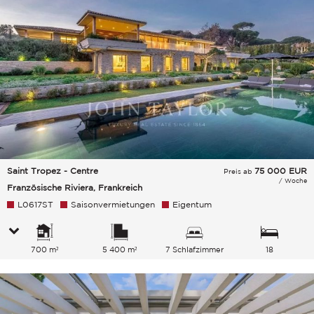
Saint Tropez - Centre
75 000
EUR
Preis ab
/ Woche
Französische Riviera, Frankreich
L0617ST
Saisonvermietungen
Eigentum
700 m²
5 400 m²
7 Schlafzimmer
18
Gesamtkapazität