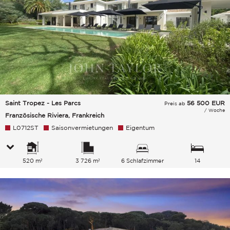
Saint Tropez - Les Parcs
56 500
EUR
Preis ab
/ Woche
Französische Riviera, Frankreich
L0712ST
Saisonvermietungen
Eigentum
520 m²
3 726 m²
6 Schlafzimmer
14
Gesamtkapazität