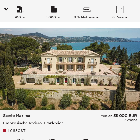
300 m²
3 000 m²
8 Schlafzimmer
8 Räume
Sainte Maxime
35 000
EUR
Preis ab
/ Woche
Französische Riviera, Frankreich
L0680ST