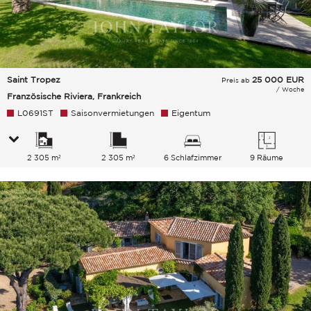
Saint Tropez
25 000
EUR
Preis ab
/ Woche
Französische Riviera, Frankreich
L0691ST
Saisonvermietungen
Eigentum
2 305 m²
2 305 m²
6 Schlafzimmer
9 Räume