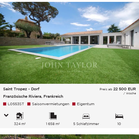
Saint Tropez - Dorf
22 500
EUR
Preis ab
/ Woche
Französische Riviera, Frankreich
L0553ST
Saisonvermietungen
Eigentum
324 m²
1 658 m²
5 Schlafzimmer
10
Gesamtkapazität