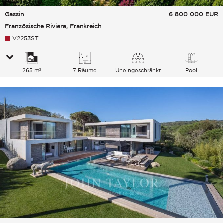
Gassin
6 800 000
EUR
Französische Riviera, Frankreich
V2253ST
265 m²
7 Räume
Uneingeschränkt
Pool
Meer