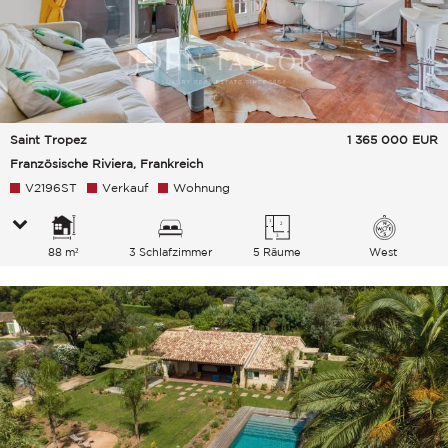
Saint Tropez
1 365 000
EUR
Französische Riviera, Frankreich
V2196ST
Verkauf
Wohnung
88 m²
3 Schlafzimmer
5 Räume
West