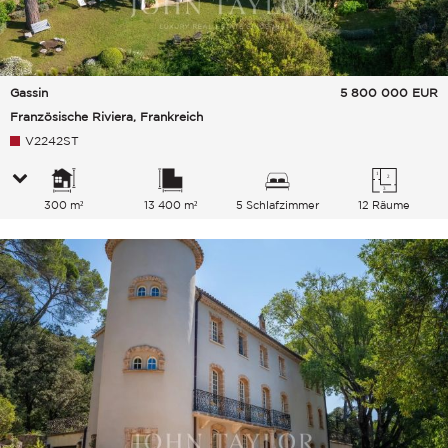
Gassin
5 800 000
EUR
Französische Riviera, Frankreich
V2242ST
300 m²
13 400 m²
5 Schlafzimmer
12 Räume