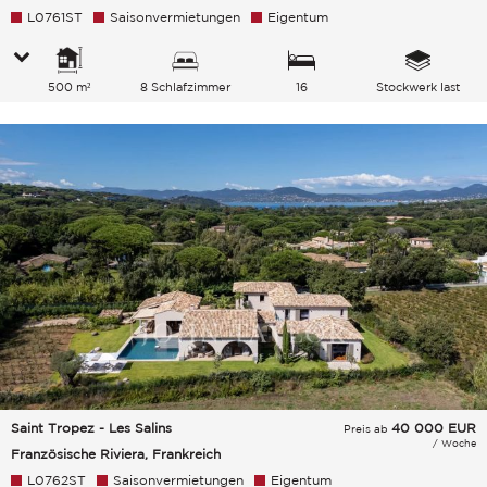
L0761ST
Saisonvermietungen
Eigentum
500 m²
8 Schlafzimmer
16
Stockwerk last
Gesamtkapazität
Saint Tropez - Les Salins
40 000
EUR
Preis ab
/ Woche
Französische Riviera, Frankreich
L0762ST
Saisonvermietungen
Eigentum