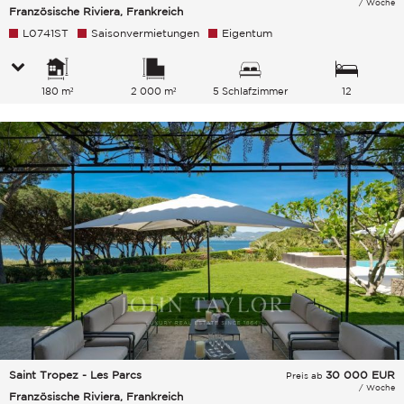
/ Woche
Französische Riviera, Frankreich
L0741ST
Saisonvermietungen
Eigentum
180 m²
2 000 m²
5 Schlafzimmer
12
Gesamtkapazität
Saint Tropez - Les Parcs
30 000
EUR
Preis ab
/ Woche
Französische Riviera, Frankreich