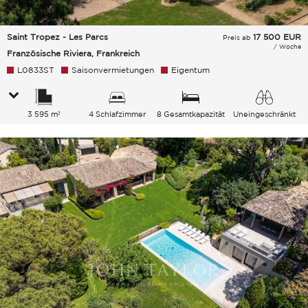
Saint Tropez - Les Parcs
17 500
EUR
Preis ab
/ Woche
Französische Riviera, Frankreich
L0833ST
Saisonvermietungen
Eigentum
3 595 m²
4 Schlafzimmer
8 Gesamtkapazität
Uneingeschränkt
Garten