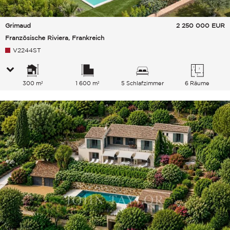
Grimaud
2 250 000
EUR
Französische Riviera, Frankreich
V2244ST
300 m²
1 600 m²
5 Schlafzimmer
6 Räume