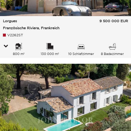
Lorgues
9 500 000
EUR
Französische Riviera, Frankreich
V2262ST
800 m²
130 000 m²
10 Schlafzimmer
8 Badezimmer