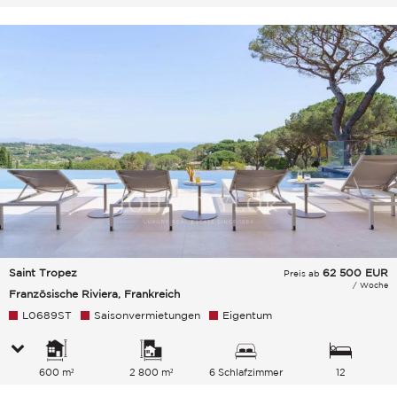
Saint Tropez
62 500
EUR
Preis ab
/ Woche
Französische Riviera, Frankreich
L0689ST
Saisonvermietungen
Eigentum
600 m²
2 800 m²
6 Schlafzimmer
12
Gesamtkapazität