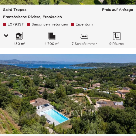
Saint Tropez
Preis auf Anfrage
Französische Riviera, Frankreich
L0793ST
Saisonvermietungen
Eigentum
450 m²
4 700 m²
7 Schlafzimmer
9 Räume