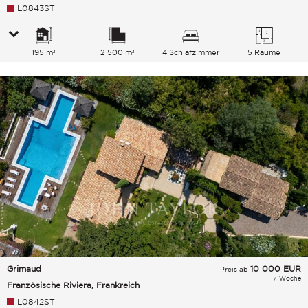
L0843ST
195 m²
2 500 m²
4 Schlafzimmer
5 Räume
Grimaud
10 000
EUR
Preis ab
/ Woche
Französische Riviera, Frankreich
L0842ST