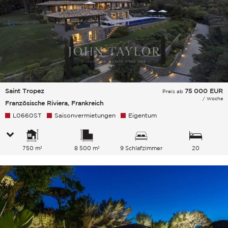
Saint Tropez
75 000
EUR
Preis ab
/ Woche
Französische Riviera, Frankreich
L0660ST
Saisonvermietungen
Eigentum
750 m²
8 500 m²
9 Schlafzimmer
20
Gesamtkapazität