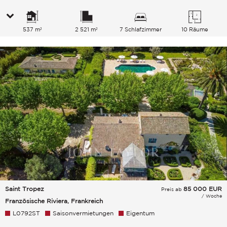
537 m²
2 521 m²
7 Schlafzimmer
10 Räume
Saint Tropez
85 000
EUR
Preis ab
/ Woche
Französische Riviera, Frankreich
L0792ST
Saisonvermietungen
Eigentum