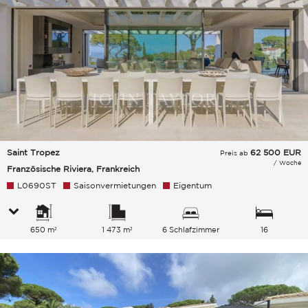
Saint Tropez
62 500
EUR
Preis ab
/ Woche
Französische Riviera, Frankreich
L0690ST
Saisonvermietungen
Eigentum
650 m²
1 473 m²
6 Schlafzimmer
16
Gesamtkapazität