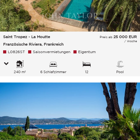
Saint Tropez - La Moutte
25 000
EUR
Preis ab
/ Woche
Französische Riviera, Frankreich
L0826ST
Saisonvermietungen
Eigentum
240 m²
6 Schlafzimmer
12
Pool
Gesamtkapazität