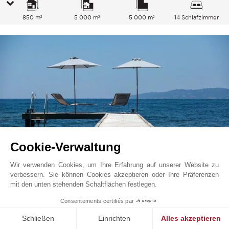
850 m²
5 000 m²
5 000 m²
14 Schlafzimmer
Cookie-Verwaltung
Wir verwenden Cookies, um Ihre Erfahrung auf unserer Website zu
verbessern. Sie können Cookies akzeptieren oder Ihre Präferenzen
Sainte Maxime
37 500
EUR
Preis ab
mit den unten stehenden Schaltflächen festlegen.
/ Woche
Französische Riviera, Frankreich
Consentements certifiés par
L0544ST
Schließen
Einrichten
Alles akzeptieren