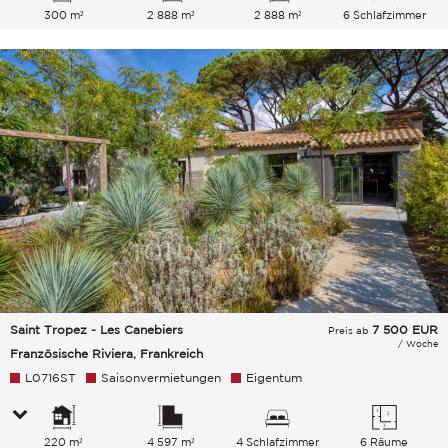
300 m²
2 888 m²
2 888 m²
6 Schlafzimmer
Saint Tropez - Les Canebiers
7 500
EUR
Preis ab
/ Woche
Französische Riviera, Frankreich
L0716ST
Saisonvermietungen
Eigentum
220 m²
4 597 m²
4 Schlafzimmer
6 Räume