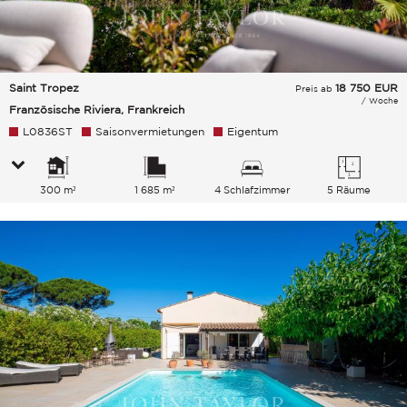
Saint Tropez
18 750
EUR
Preis ab
/ Woche
Französische Riviera, Frankreich
L0836ST
Saisonvermietungen
Eigentum
300 m²
1 685 m²
4 Schlafzimmer
5 Räume