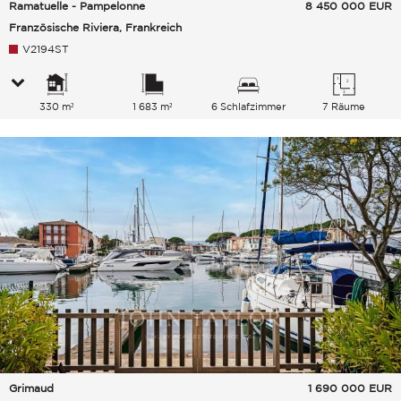
Ramatuelle - Pampelonne
8 450 000
EUR
Französische Riviera, Frankreich
V2194ST
330 m²
1 683 m²
6 Schlafzimmer
7 Räume
Grimaud
1 690 000
EUR