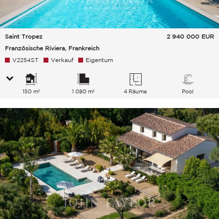
Saint Tropez
2 940 000
EUR
Französische Riviera, Frankreich
V2254ST
Verkauf
Eigentum
150 m²
1 080 m²
4 Räume
Pool