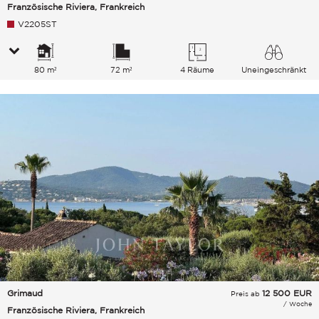
Französische Riviera, Frankreich
V2205ST
80 m²
72 m²
4 Räume
Uneingeschränkt
Meer
Grimaud
12 500
EUR
Preis ab
/ Woche
Französische Riviera, Frankreich