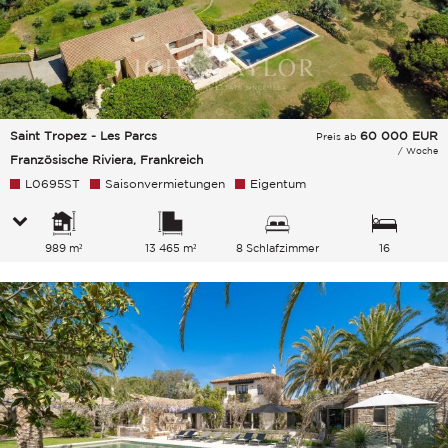
Saint Tropez - Les Parcs
60 000
EUR
Preis ab
/ Woche
Französische Riviera, Frankreich
L0695ST
Saisonvermietungen
Eigentum
989 m²
13 465 m²
8 Schlafzimmer
16
Gesamtkapazität