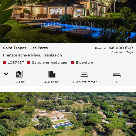
Saint Tropez - Les Parcs
168 000
EUR
Preis ab
/ vierzehn Tage
Französische Riviera, Frankreich
L0674ST
Saisonvermietungen
Eigentum
520 m²
4 402 m²
9 Schlafzimmer
18
Gesamtkapazität