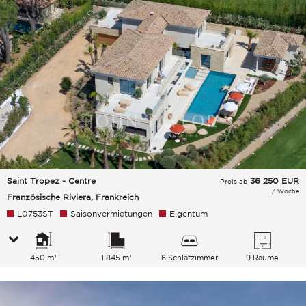
Saint Tropez - Centre
36 250
EUR
Preis ab
/ Woche
Französische Riviera, Frankreich
L0753ST
Saisonvermietungen
Eigentum
450 m²
1 845 m²
6 Schlafzimmer
9 Räume