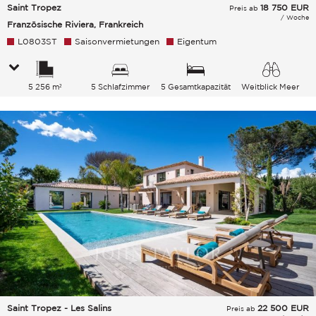
Saint Tropez
18 750
EUR
Preis ab
/ Woche
Französische Riviera, Frankreich
L0803ST
Saisonvermietungen
Eigentum
5 256 m²
5 Schlafzimmer
5 Gesamtkapazität
Weitblick Meer
Saint Tropez - Les Salins
22 500
EUR
Preis ab