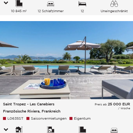
10 845 m²
12 Schlafzimmer
12
Uneingeschränkt
Gesamtkapazität
Park
Saint Tropez - Les Canebiers
25 000
EUR
Preis ab
/ Woche
Französische Riviera, Frankreich
L0635ST
Saisonvermietungen
Eigentum