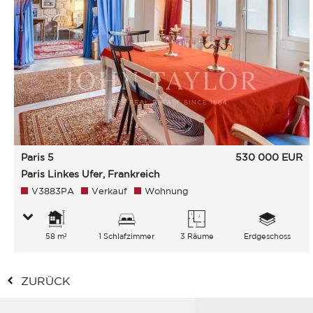
Paris 5
530 000
EUR
Paris Linkes Ufer, Frankreich
V3883PA
Verkauf
Wohnung
58 m²
1 Schlafzimmer
3 Räume
Erdgeschoss
ZURÜCK