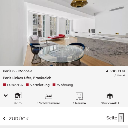
Paris 6 - Monnaie
4 500
EUR
/ Monat
Paris Linkes Ufer, Frankreich
L0827PA
Vermietung
Wohnung
97 m²
1 Schlafzimmer
3 Räume
Stockwerk 1
Seite
1
ZURÜCK