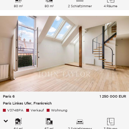
80 m²
80 m²
2 Schlafzimmer
4 Räume
Paris 6
1 250 000
EUR
Paris Linkes Ufer, Frankreich
V3748PA
Verkauf
Wohnung
64 m²
67 m²
2 Schlafzimmer
3 Räume