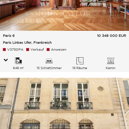
Paris 6
10 348 000
EUR
Paris Linkes Ufer, Frankreich
V3750PA
Verkauf
Anwesen
646 m²
15 Schlafzimmer
19 Räume
Kamin