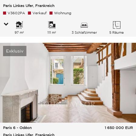
Paris Linkes Ufer, Frankreich
V3602PA
Verkauf
Wohnung
97 m²
111 m²
3 Schlafzimmer
5 Räume
Exklusiv
Paris 6 - Odéon
1 650 000
EUR
Paris Linkes Ufer, Frankreich