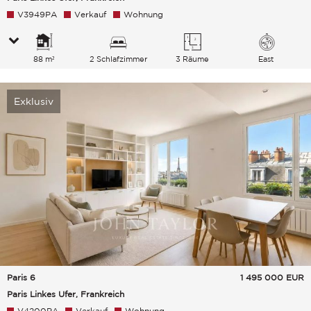
V3949PA
Verkauf
Wohnung
88 m²
2 Schlafzimmer
3 Räume
East
Exklusiv
Paris 6
1 495 000
EUR
Paris Linkes Ufer, Frankreich
V4200PA
Verkauf
Wohnung