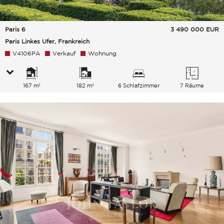
Paris 6
3 490 000
EUR
Paris Linkes Ufer, Frankreich
V4106PA
Verkauf
Wohnung
167 m²
182 m²
6 Schlafzimmer
7 Räume