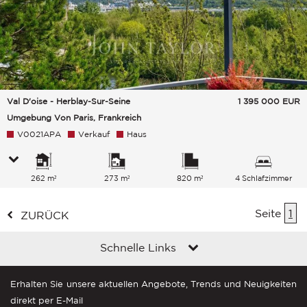
Val D'oise - Herblay-Sur-Seine
1 395 000
EUR
Umgebung Von Paris, Frankreich
V0021APA
Verkauf
Haus
262 m²
273 m²
820 m²
4 Schlafzimmer
Seite
1
ZURÜCK
Schnelle Links
Erhalten Sie unsere aktuellen Angebote, Trends und Neuigkeiten
direkt per E-Mail