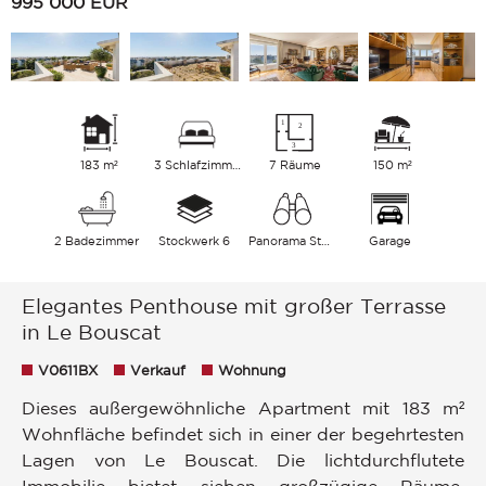
995 000
EUR
183 m²
3 Schlafzimmer
7 Räume
150 m²
2 Badezimmer
Stockwerk 6
Panorama Stadt
Garage
Elegantes Penthouse mit großer Terrasse
in Le Bouscat
V0611BX
Verkauf
Wohnung
Dieses außergewöhnliche Apartment mit 183 m²
Wohnfläche befindet sich in einer der begehrtesten
Lagen von Le Bouscat. Die lichtdurchflutete
Immobilie bietet sieben großzügige Räume,