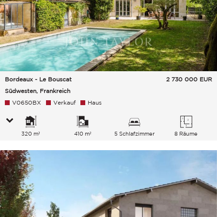
Bordeaux - Le Bouscat
2 730 000
EUR
Südwesten, Frankreich
V0650BX
Verkauf
Haus
320 m²
410 m²
5 Schlafzimmer
8 Räume