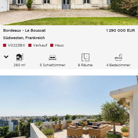
Bordeaux - Le Bouscat
1 290 000
EUR
Südwesten, Frankreich
V0223BX
Verkauf
Haus
260 m²
5 Schlafzimmer
8 Räume
4 Badezimmer