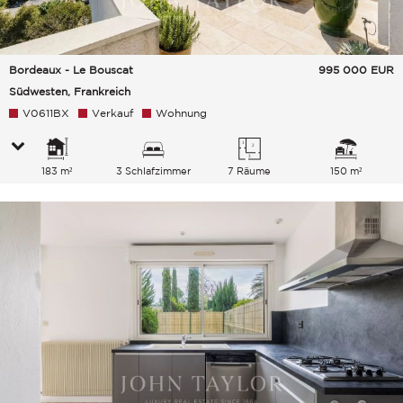
Bordeaux - Le Bouscat
995 000
EUR
Südwesten, Frankreich
V0611BX
Verkauf
Wohnung
183 m²
3 Schlafzimmer
7 Räume
150 m²