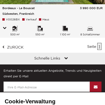
Bordeaux - Le Bouscat
3 990 000
EUR
Südwesten, Frankreich
V0026BX
Verkauf
Haus
500 m²
550 m²
1 100 m²
8 Schlafzimmer
Seite
1
ZURÜCK
Schnelle Links
Erhalten Sie unsere aktuellen Angebote, Trends und Neuigkeiten
direkt per E-Mail
Cookie-Verwaltung