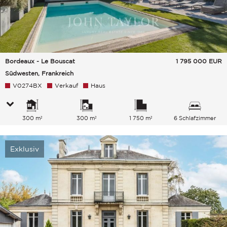
Bordeaux - Le Bouscat
1 795 000
EUR
Südwesten, Frankreich
V0274BX
Verkauf
Haus
300 m²
300 m²
1 750 m²
6 Schlafzimmer
Exklusiv