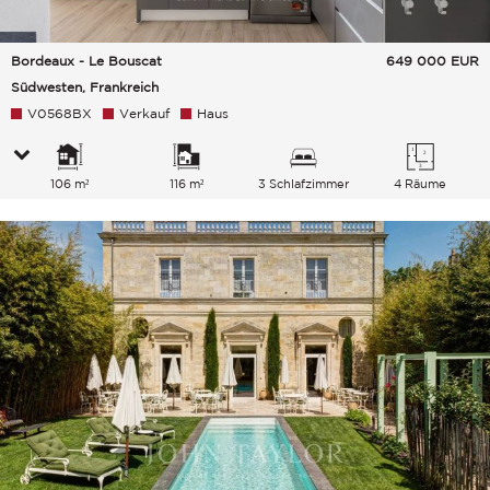
Bordeaux - Le Bouscat
649 000
EUR
Südwesten, Frankreich
V0568BX
Verkauf
Haus
106 m²
116 m²
3 Schlafzimmer
4 Räume