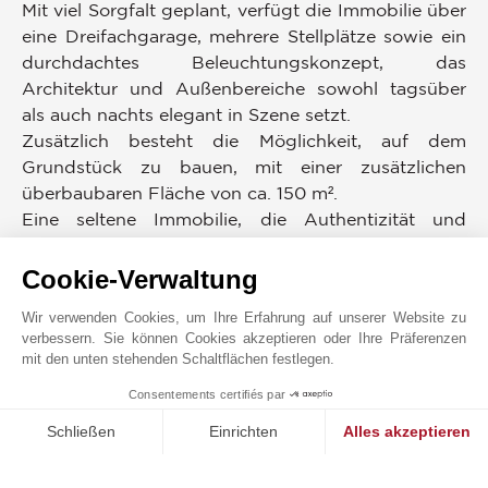
Mit viel Sorgfalt geplant, verfügt die Immobilie über
eine Dreifachgarage, mehrere Stellplätze sowie ein
durchdachtes Beleuchtungskonzept, das
Architektur und Außenbereiche sowohl tagsüber
als auch nachts elegant in Szene setzt.
Zusätzlich besteht die Möglichkeit, auf dem
Grundstück zu bauen, mit einer zusätzlichen
überbaubaren Fläche von ca. 150 m².
Eine seltene Immobilie, die Authentizität und
Moderne in einer außergewöhnlichen Lage vereint –
nur 30 Minuten vom Flughafen Nizza entfernt !
Cookie-Verwaltung
Wir verwenden Cookies, um Ihre Erfahrung auf unserer Website zu
ENERGIEDIAGNOSE
verbessern. Sie können Cookies akzeptieren oder Ihre Präferenzen
mit den unten stehenden Schaltflächen festlegen.
UMGEBUNG
Consentements certifiés par
1
MAKE ENQUIRY
Läden
Golf
Schließen
Einrichten
Alles akzeptieren
Strand
Mittelschule
Einwilligungsmanagementplattform: Passen Sie Ihre Optionen 
Axeptio consent
Stadtzentrum
Flughafen