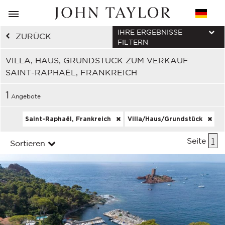
IHRE ERGEBNISSE
ZURÜCK
FILTERN
VILLA, HAUS, GRUNDSTÜCK ZUM VERKAUF
SAINT-RAPHAËL, FRANKREICH
1
Angebote
Saint-Raphaël, Frankreich
Villa/Haus/Grundstück
Seite
1
Sortieren