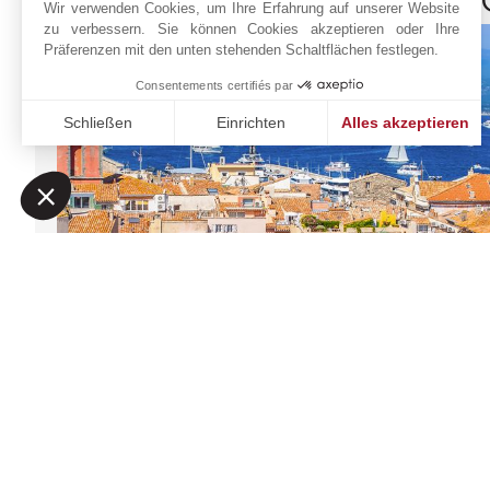
Wir verwenden Cookies, um Ihre Erfahrung auf unserer Website
zu verbessern. Sie können Cookies akzeptieren oder Ihre
Präferenzen mit den unten stehenden Schaltflächen festlegen.
Consentements certifiés par
Schließen
Einrichten
Alles akzeptieren
Einwilligungsmanagementplattform: Passen Sie Ihre Option
Axeptio consent
Unsere Plattform ermöglicht es Ihnen, Ihre Datenschutzeinst
JOHN TAYLOR SAS
Online-Anfrage
6 Place de l'hôtel de vill
+33 4 94 97 07 30
83990
ST-TROPEZ
WhatsApp
Var
,
FRANKREICH
Auf der Karte
anzeigen