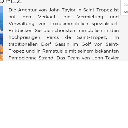
bea
Die Agentur von John Taylor in Saint Tropez ist
än
auf den Verkauf, die Vermietung und
Verwaltung von Luxusimmobilien spezialisiert.
Entdecken Sie die schönsten Immobilien in den
hochpreisigen Parcs de Saint-Tropez, im
en an
traditionellen Dorf Gassin im Golf von Saint-
ellungen individuell zu gestalten und zu verwalten, um die Einh
Tropez und in Ramatuelle mit seinem bekannten
Pampelonne-Strand. Das Team von John Taylor
Saint-Tropez sorgt dafür, dass Ihr
Immobilienprojekt gelingt: Ob Sie ein Haus am
e
Wasser kaufen, eine Luxusvilla mit fantastischem
Meerblick auf die Canoubier Bay mieten oder
das Jahr über von der Verwaltung Ihrer
Immobilie profitieren möchten. Saint-Tropez ist
weniger als eine Fahrstunde vom internationalen
Flughafen Nizza und 20 Minuten vom privaten
Flughafen la Môle entfernt und war und ist ein
exklusiver Ort mit der Authentizität eines alten