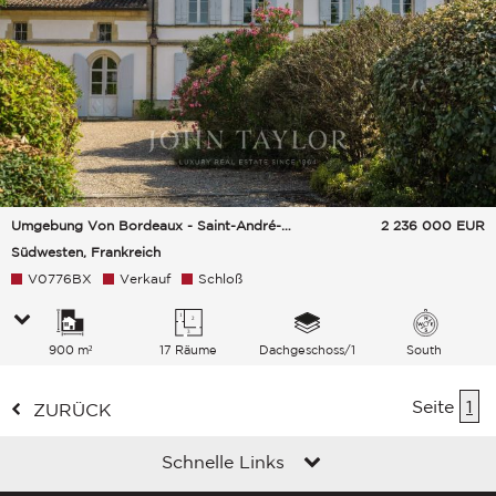
Umgebung Von Bordeaux - Saint-André-De-Cubzac
2 236 000
EUR
Südwesten, Frankreich
V0776BX
Verkauf
Schloß
900 m²
17 Räume
Dachgeschoss/1
South
Seite
1
ZURÜCK
Schnelle Links