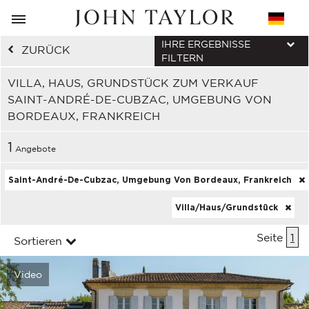
IHRE ERGEBNISSE
ZURÜCK
FILTERN
VILLA, HAUS, GRUNDSTÜCK ZUM VERKAUF
SAINT-ANDRÉ-DE-CUBZAC, UMGEBUNG VON
BORDEAUX, FRANKREICH
1
Angebote
Saint-André-De-Cubzac, Umgebung Von Bordeaux, Frankreich
Villa/Haus/Grundstück
Seite
1
Sortieren
Video