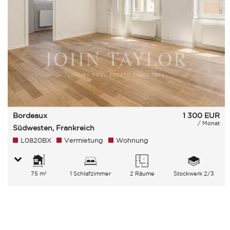
Bordeaux
1 300
EUR
/ Monat
Südwesten, Frankreich
L0820BX
Vermietung
Wohnung
75 m²
1 Schlafzimmer
2 Räume
Stockwerk 2/3