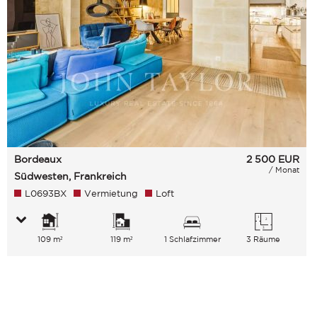
Bordeaux
2 500
EUR
/ Monat
Südwesten, Frankreich
L0693BX
Vermietung
Loft
109 m²
119 m²
1 Schlafzimmer
3 Räume