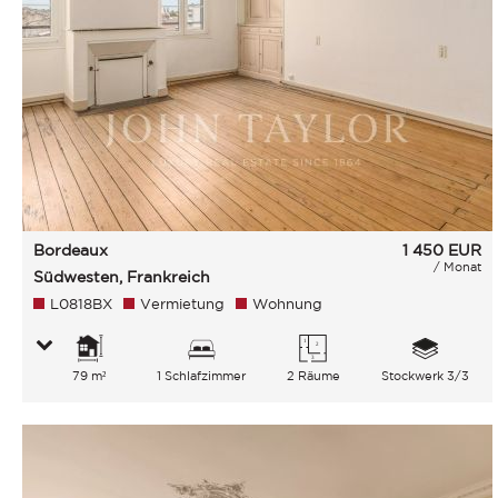
Bordeaux
1 450
EUR
/ Monat
Südwesten, Frankreich
L0818BX
Vermietung
Wohnung
79 m²
1 Schlafzimmer
2 Räume
Stockwerk 3/3