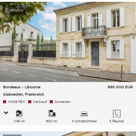
Exklusiv
Bordeaux - Libourne
995 000
EUR
Südwesten, Frankreich
V0267BX
Verkauf
Anwesen
248 m²
902 m²
4 Schlafzimmer
5 Räume