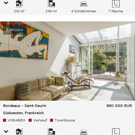
210 m²
240 m²
4 Schlafzimmer
7 Räume
Exklusiv
Bordeaux - Saint-Seurin
950 000
EUR
Südwesten, Frankreich
V0646BX
Verkauf
Townhouse