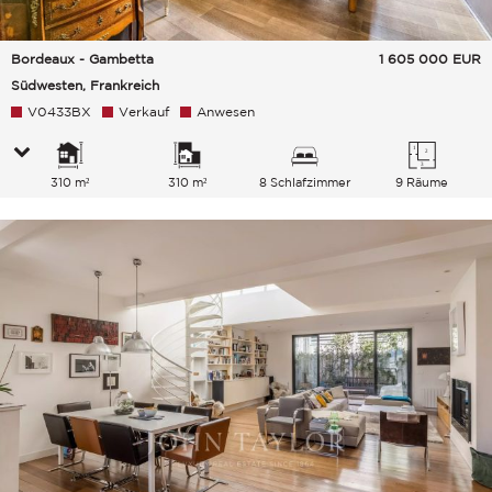
Bordeaux - Gambetta
1 605 000
EUR
Südwesten, Frankreich
V0433BX
Verkauf
Anwesen
310 m²
310 m²
8 Schlafzimmer
9 Räume