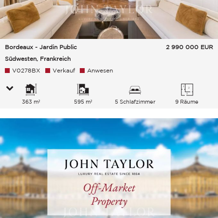
Bordeaux - Jardin Public
2 990 000
EUR
Südwesten, Frankreich
V0278BX
Verkauf
Anwesen
363 m²
595 m²
5 Schlafzimmer
9 Räume