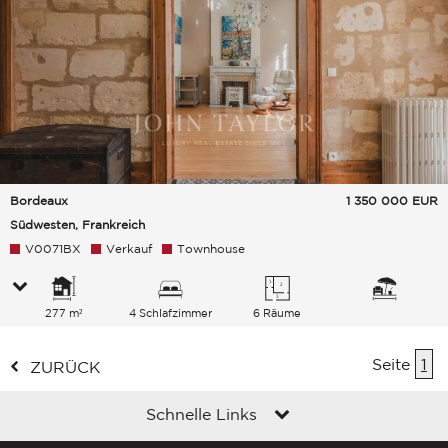
Bordeaux
1 350 000
EUR
Südwesten, Frankreich
V0071BX
Verkauf
Townhouse
277 m²
4 Schlafzimmer
6 Räume
Seite
1
ZURÜCK
Schnelle Links