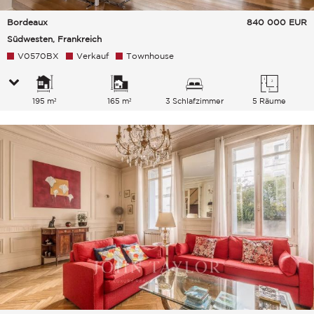
Bordeaux
840 000
EUR
Südwesten, Frankreich
V0570BX
Verkauf
Townhouse
195 m²
165 m²
3 Schlafzimmer
5 Räume