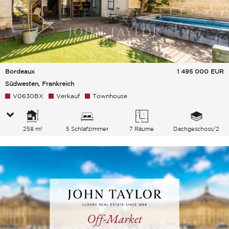
Bordeaux
1 495 000
EUR
Südwesten, Frankreich
V0630BX
Verkauf
Townhouse
258 m²
5 Schlafzimmer
7 Räume
Dachgeschoss/2