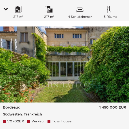
217 m²
217 m²
4 Schlafzimmer
5 Räume
Bordeaux
1 450 000
EUR
Südwesten, Frankreich
V0702BX
Verkauf
Townhouse