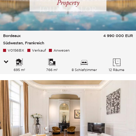
Bordeaux
4 990 000
EUR
Südwesten, Frankreich
V0156BX
Verkauf
Anwesen
695 m²
766 m²
8 Schlafzimmer
12 Räume