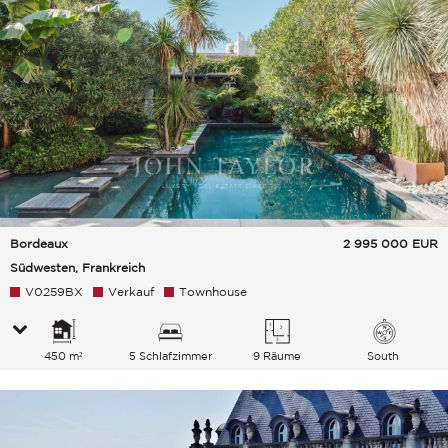
Bordeaux
2 995 000
EUR
Südwesten, Frankreich
V0259BX
Verkauf
Townhouse
450 m²
5 Schlafzimmer
9 Räume
South