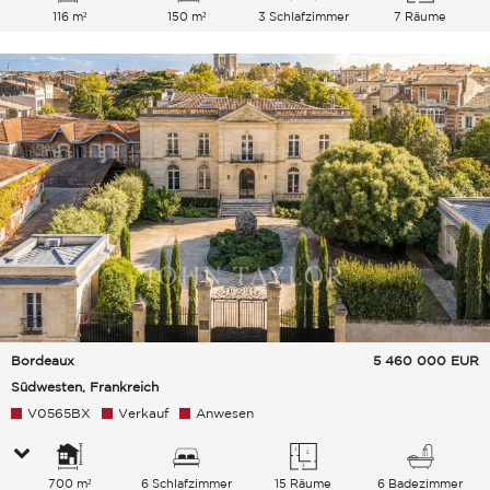
116 m²
150 m²
3 Schlafzimmer
7 Räume
Bordeaux
5 460 000
EUR
Südwesten, Frankreich
V0565BX
Verkauf
Anwesen
700 m²
6 Schlafzimmer
15 Räume
6 Badezimmer