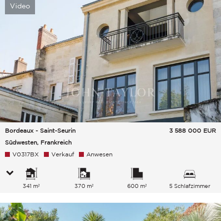
Video
Bordeaux - Saint-Seurin
3 588 000
EUR
Südwesten, Frankreich
V0317BX
Verkauf
Anwesen
341 m²
370 m²
600 m²
5 Schlafzimmer