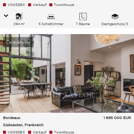
V0053BX
Verkauf
Townhouse
294 m²
5 Schlafzimmer
7 Räume
Dachgeschoss/3
Co-exklusiv
Bordeaux
1 895 000
EUR
Südwesten, Frankreich
V0055BX
Verkauf
Townhouse