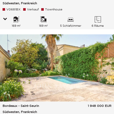
Südwesten, Frankreich
V0681BX
Verkauf
Townhouse
169 m²
169 m²
5 Schlafzimmer
6 Räume
Bordeaux - Saint-Seurin
1 948 000
EUR
Südwesten, Frankreich