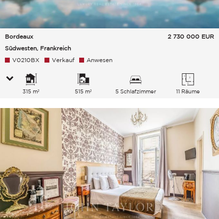
Bordeaux
2 730 000
EUR
Südwesten, Frankreich
V0210BX
Verkauf
Anwesen
315 m²
515 m²
5 Schlafzimmer
11 Räume