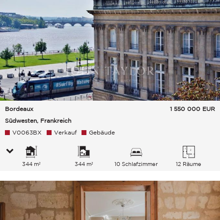
Bordeaux
1 550 000
EUR
Südwesten, Frankreich
V0063BX
Verkauf
Gebäude
344 m²
344 m²
10 Schlafzimmer
12 Räume