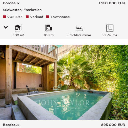
Bordeaux
1 250 000
EUR
Südwesten, Frankreich
V0514BX
Verkauf
Townhouse
300 m²
300 m²
5 Schlafzimmer
10 Räume
Bordeaux
895 000
EUR