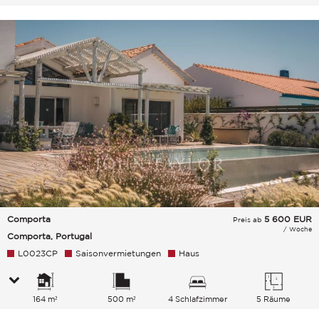
Comporta
5 600
EUR
Preis ab
/ Woche
Comporta, Portugal
L0023CP
Saisonvermietungen
Haus
164 m²
500 m²
4 Schlafzimmer
5 Räume