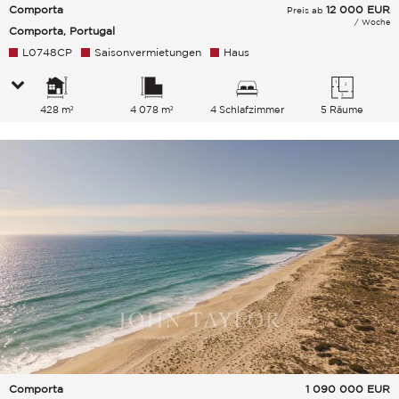
Comporta
12 000
EUR
Preis ab
/ Woche
Comporta, Portugal
L0748CP
Saisonvermietungen
Haus
428 m²
4 078 m²
4 Schlafzimmer
5 Räume
Comporta
1 090 000
EUR