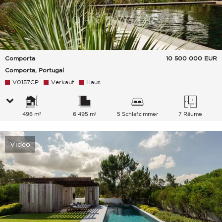
Comporta
10 500 000
EUR
Comporta, Portugal
V0157CP
Verkauf
Haus
496 m²
6 495 m²
5 Schlafzimmer
7 Räume
Video