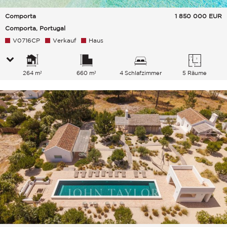
Comporta
1 850 000
EUR
Comporta, Portugal
V0716CP
Verkauf
Haus
264 m²
660 m²
4 Schlafzimmer
5 Räume