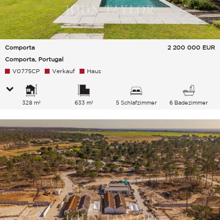
Comporta
2 200 000
EUR
Comporta, Portugal
V0775CP
Verkauf
Haus
328 m²
633 m²
5 Schlafzimmer
6 Badezimmer