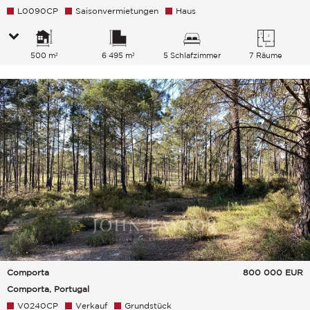
L0090CP
Saisonvermietungen
Haus
500 m²
6 495 m²
5 Schlafzimmer
7 Räume
Comporta
800 000
EUR
Comporta, Portugal
V0240CP
Verkauf
Grundstück