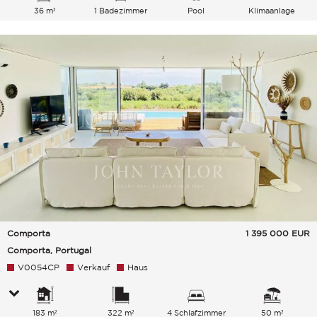
36 m²
1 Badezimmer
Pool
Klimaanlage
Comporta
1 395 000
EUR
Comporta, Portugal
V0054CP
Verkauf
Haus
183 m²
322 m²
4 Schlafzimmer
50 m²