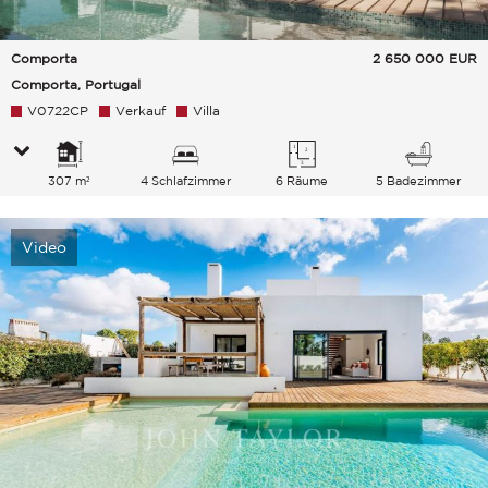
Comporta
2 650 000
EUR
Comporta, Portugal
V0722CP
Verkauf
Villa
307 m²
4 Schlafzimmer
6 Räume
5 Badezimmer
Video