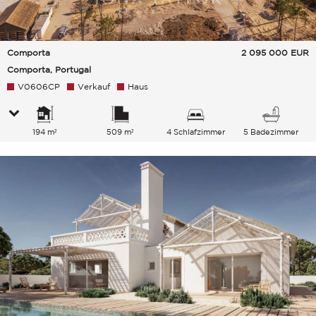
Comporta
2 095 000
EUR
Comporta, Portugal
V0606CP
Verkauf
Haus
194 m²
509 m²
4 Schlafzimmer
5 Badezimmer