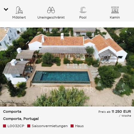
Möbliert
Uneingeschränkt
Pool
Kamin
Garten Landschaft Grünanlage
Comporta
11 250
EUR
Preis ab
/ Woche
Comporta, Portugal
L0032CP
Saisonvermietungen
Haus