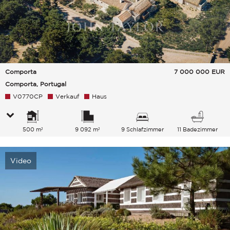
Comporta
7 000 000
EUR
Comporta, Portugal
V0770CP
Verkauf
Haus
500 m²
9 092 m²
9 Schlafzimmer
11 Badezimmer
Video