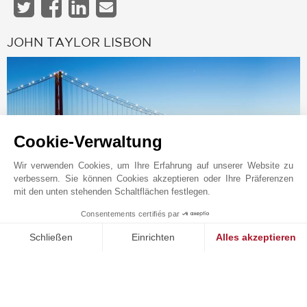
JOHN TAYLOR LISBON
Cookie-Verwaltung
Wir verwenden Cookies, um Ihre Erfahrung auf unserer Website zu
verbessern. Sie können Cookies akzeptieren oder Ihre Präferenzen
mit den unten stehenden Schaltflächen festlegen.
Consentements certifiés par
Online-Anfrage
1
MAKE ENQUIRY
Schließen
Einrichten
Alles akzeptieren
+351 211 922 998
Einwilligungsmanagementplattform: Passen Sie Ihre Optionen 
Axeptio consent
Auf der Karte anzeigen
Unsere Plattform ermöglicht es Ihnen, Ihre Datenschutzeinstell
TMP REAL ESTATE LDA
Rua da Lapa, 126