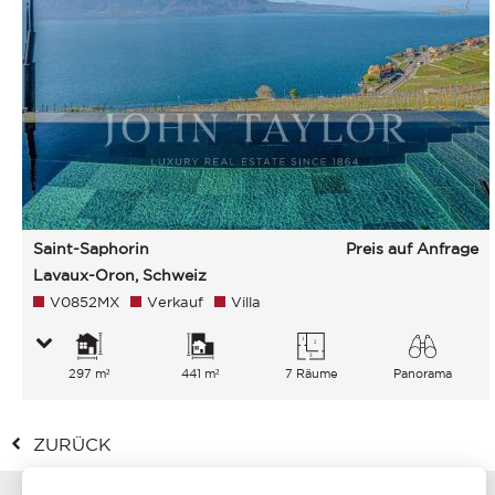
Saint-Saphorin
Preis auf Anfrage
Lavaux-Oron, Schweiz
V0852MX
Verkauf
Villa
297 m²
441 m²
7 Räume
Panorama
See Berge
ZURÜCK