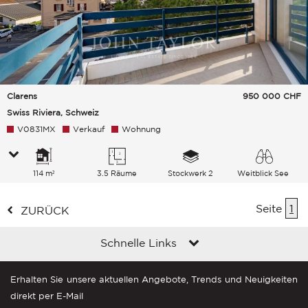
Clarens
950 000
CHF
Swiss Riviera, Schweiz
V0831MX
Verkauf
Wohnung
114 m²
3.5 Räume
Stockwerk 2
Weitblick See
Seite
1
ZURÜCK
Schnelle Links
Erhalten Sie unsere aktuellen Angebote, Trends und Neuigkeiten
direkt per E-Mail