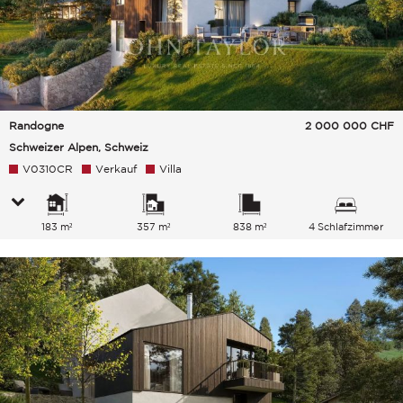
Randogne
2 000 000
CHF
Schweizer Alpen, Schweiz
V0310CR
Verkauf
Villa
183 m²
357 m²
838 m²
4 Schlafzimmer