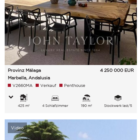
Provinz Málaga
4 250 000
EUR
Marbella, Andalusia
V2660MA
Verkauf
Penthouse
425 m²
4 Schlafzimmer
190 m²
Stockwerk last/5
Video