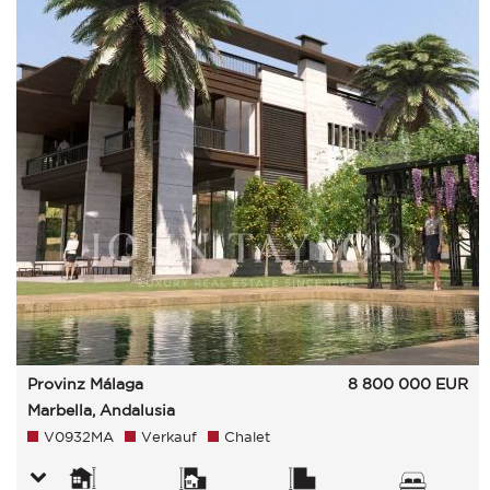
Provinz Málaga
8 800 000
EUR
Marbella, Andalusia
V0932MA
Verkauf
Chalet