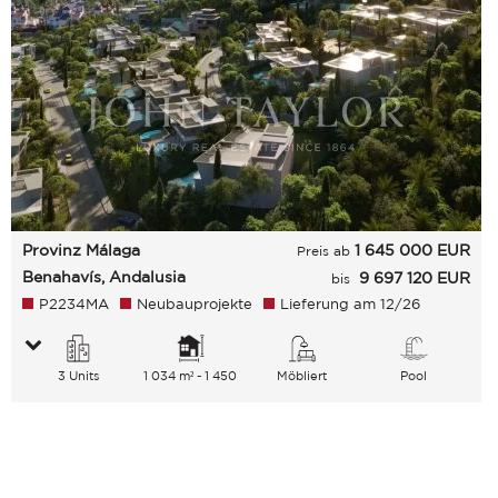
Provinz Málaga
1 645 000
EUR
Preis ab
Benahavís, Andalusia
9 697 120 EUR
bis
P2234MA
Neubauprojekte
Lieferung am 12/26
3 Units
1 034 m² - 1 450
Möbliert
Pool
m²