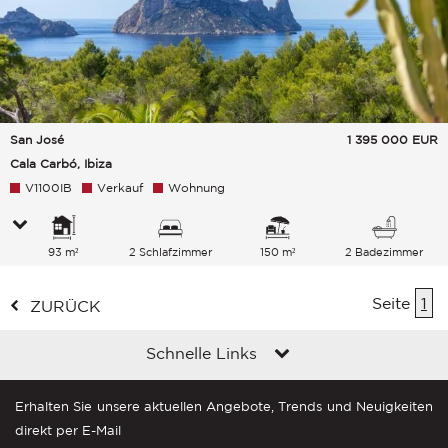
San José
1 395 000
EUR
Cala Carbó, Ibiza
V1100IB
Verkauf
Wohnung
93 m²
2 Schlafzimmer
150 m²
2 Badezimmer
Seite
1
ZURÜCK
Schnelle Links
Erhalten Sie unsere aktuellen Angebote, Trends und Neuigkeiten
direkt per E-Mail