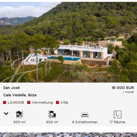
San José
18 000
EUR
/ Monat
Cala Vedella, Ibiza
L0400IB
Vermietung
Villa
600 m²
600 m²
6 Schlafzimmer
17 Räume