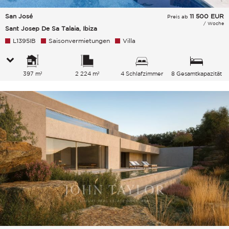
San José
11 500
EUR
Preis ab
/ Woche
Sant Josep De Sa Talaia, Ibiza
L1395IB
Saisonvermietungen
Villa
397 m²
2 224 m²
4 Schlafzimmer
8 Gesamtkapazität