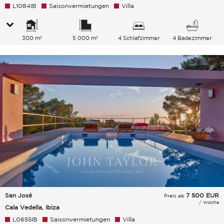
L1084IB
Saisonvermietungen
Villa
300 m²
5 000 m²
4 Schlafzimmer
4 Badezimmer
San José
7 500
EUR
Preis ab
/ Woche
Cala Vedella, Ibiza
L0655IB
Saisonvermietungen
Villa