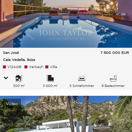
San José
7 500 000
EUR
Cala Vedella, Ibiza
V1244IB
Verkauf
Villa
300 m²
3 000 m²
5 Schlafzimmer
6 Badezimmer
Video