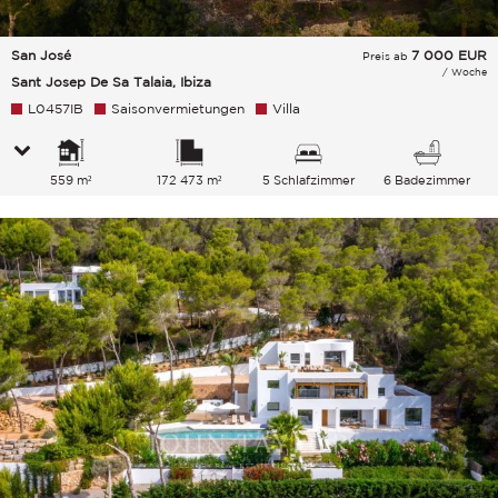
San José
7 000
EUR
Preis ab
/ Woche
Sant Josep De Sa Talaia, Ibiza
L0457IB
Saisonvermietungen
Villa
559 m²
172 473 m²
5 Schlafzimmer
6 Badezimmer