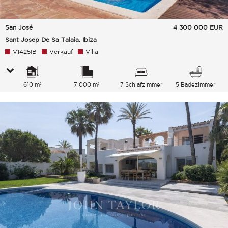
San José
4 300 000
EUR
Sant Josep De Sa Talaia, Ibiza
V1425IB
Verkauf
Villa
610 m²
7 000 m²
7 Schlafzimmer
5 Badezimmer