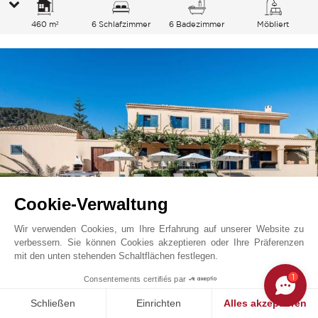
460 m²
6 Schlafzimmer
6 Badezimmer
Möbliert
Cookie-Verwaltung
Wir verwenden Cookies, um Ihre Erfahrung auf unserer Website zu
verbessern. Sie können Cookies akzeptieren oder Ihre Präferenzen
San José
4 000
EUR
Preis ab
mit den unten stehenden Schaltflächen festlegen.
/ Woche
Sa Carroca, Ibiza
1
Consentements certifiés par
L0387IB
Saisonvermietungen
Villa
Schließen
Einrichten
Alles akzeptieren