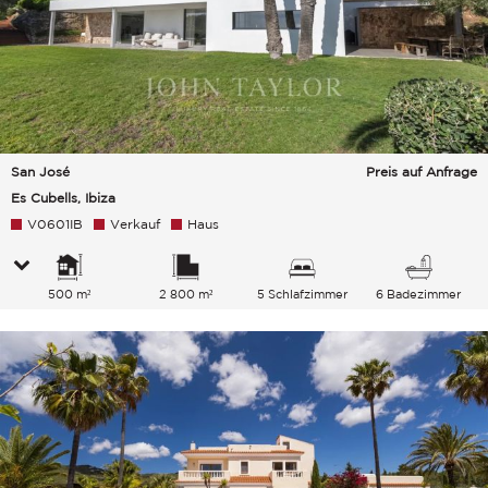
San José
Preis auf Anfrage
Es Cubells, Ibiza
V0601IB
Verkauf
Haus
500 m²
2 800 m²
5 Schlafzimmer
6 Badezimmer