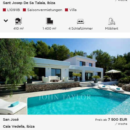
Sant Josep De Sa Talaia, Ibiza
L1091IB
Saisonvermietungen
Villa
410 m²
1 400 m²
4 Schlafzimmer
Möbliert
San José
7 500
EUR
Preis ab
/ Woche
Cala Vedella, Ibiza