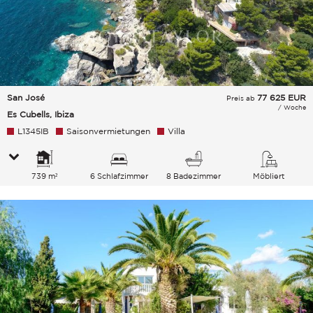
San José
77 625
EUR
Preis ab
/ Woche
Es Cubells, Ibiza
L1345IB
Saisonvermietungen
Villa
739 m²
6 Schlafzimmer
8 Badezimmer
Möbliert