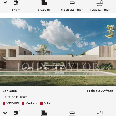
379 m²
3 020 m²
5 Schlafzimmer
4 Badezimmer
San José
Preis auf Anfrage
Es Cubells, Ibiza
V1306IB
Verkauf
Villa