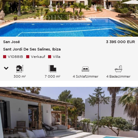
San José
3 395 000
EUR
Sant Jordi De Ses Salines, Ibiza
V1088IB
Verkauf
Villa
300 m²
7 000 m²
4 Schlafzimmer
4 Badezimmer