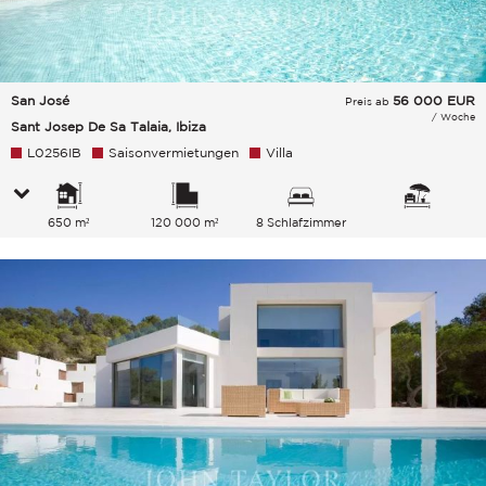
San José
56 000
EUR
Preis ab
/ Woche
Sant Josep De Sa Talaia, Ibiza
L0256IB
Saisonvermietungen
Villa
650 m²
120 000 m²
8 Schlafzimmer