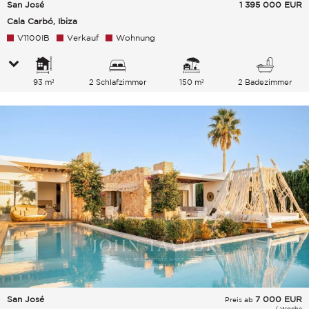
San José
1 395 000
EUR
Cala Carbó, Ibiza
V1100IB
Verkauf
Wohnung
93 m²
2 Schlafzimmer
150 m²
2 Badezimmer
San José
7 000
EUR
Preis ab
/ Woche