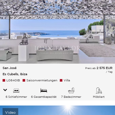
San José
2 575
EUR
Preis ab
/ Tag
Es Cubells, Ibiza
L0840IB
Saisonvermietungen
Villa
6 Schlafzimmer
6 Gesamtkapazität
7 Badezimmer
Möbliert
Video