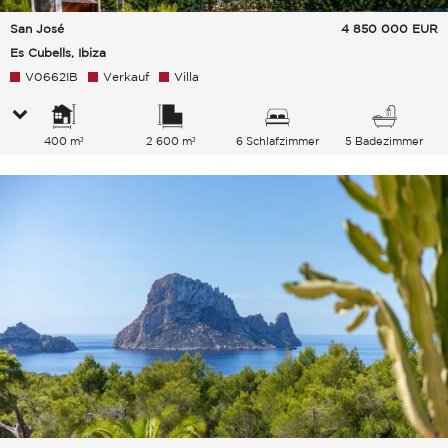
San José
4 850 000
EUR
Es Cubells, Ibiza
V0662IB
Verkauf
Villa
400 m²
2 600 m²
6 Schlafzimmer
5 Badezimmer