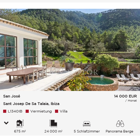
San José
14 000
EUR
/ Monat
Sant Josep De Sa Talaia, Ibiza
L1340IB
Vermietung
Villa
675 m²
24 000 m²
5 Schlafzimmer
Panorama Berge