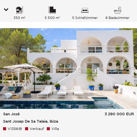
350 m²
5 500 m²
5 Schlafzimmer
6 Badezimmer
San José
3 290 000
EUR
Sant Josep De Sa Talaia, Ibiza
V1356IB
Verkauf
Villa