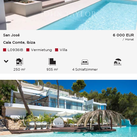
San José
6 000
EUR
/ Monat
Cala Comte, Ibiza
L0936IB
Vermietung
Villa
250 m²
935 m²
4 Schlafzimmer