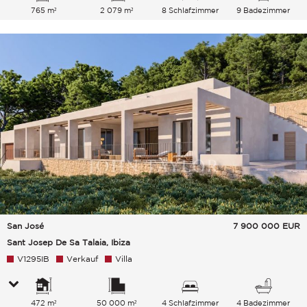
765 m²
2 079 m²
8 Schlafzimmer
9 Badezimmer
San José
7 900 000
EUR
Sant Josep De Sa Talaia, Ibiza
V1295IB
Verkauf
Villa
472 m²
50 000 m²
4 Schlafzimmer
4 Badezimmer