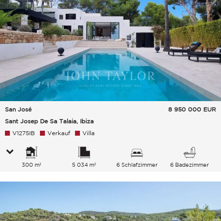
San José
8 950 000
EUR
Sant Josep De Sa Talaia, Ibiza
V1275IB
Verkauf
Villa
300 m²
5 034 m²
6 Schlafzimmer
6 Badezimmer