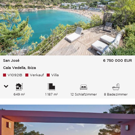
San José
6 750 000
EUR
Cala Vedella, Ibiza
V1092IB
Verkauf
Villa
649 m²
1 187 m²
12 Schlafzimmer
8 Badezimmer