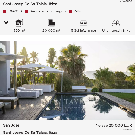
/ Woche
Sant Josep De Sa Talaia, Ibiza
L0491IB
Saisonvermietungen
Villa
550 m²
20 000 m²
5 Schlafzimmer
Uneingeschränkt
Grünanlage Meer
San José
20 000
EUR
Preis ab
/ Woche
Sant Josep De Sa Talaia, Ibiza