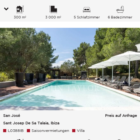
300 m²
3 000 m²
5 Schlafzimmer
6 Badezimmer
San José
Preis auf Anfrage
Sant Josep De Sa Talaia, Ibiza
L0388IB
Saisonvermietungen
Villa