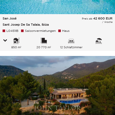
San José
42 600
EUR
Preis ab
/ Woche
Sant Josep De Sa Talaia, Ibiza
L0451IB
Saisonvermietungen
Haus
850 m²
20 770 m²
12 Schlafzimmer