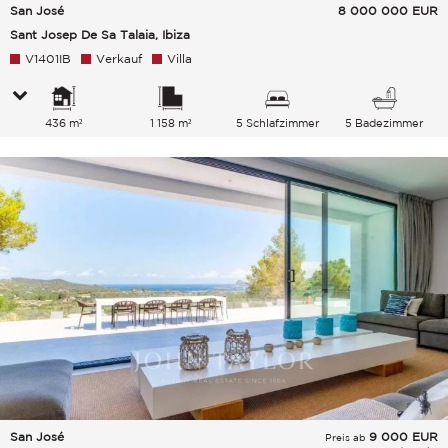
San José
8 000 000
EUR
Sant Josep De Sa Talaia, Ibiza
V1401IB
Verkauf
Villa
436 m²
1 158 m²
5 Schlafzimmer
5 Badezimmer
San José
9 000
EUR
Preis ab