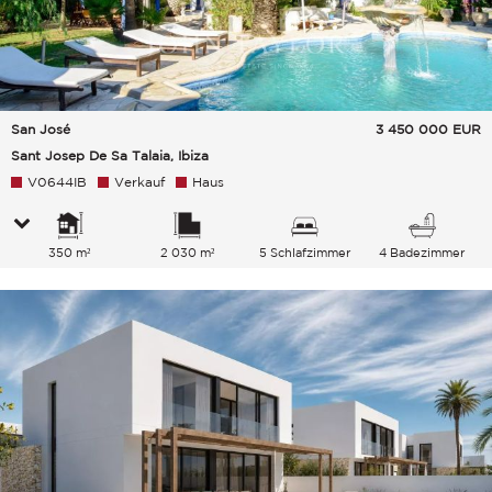
San José
3 450 000
EUR
Sant Josep De Sa Talaia, Ibiza
V0644IB
Verkauf
Haus
350 m²
2 030 m²
5 Schlafzimmer
4 Badezimmer