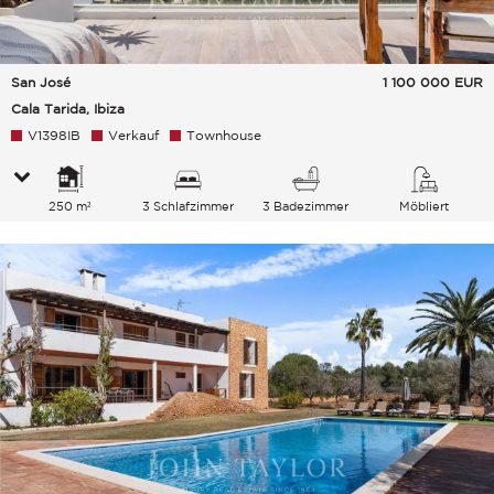
San José
1 100 000
EUR
Cala Tarida, Ibiza
V1398IB
Verkauf
Townhouse
250 m²
3 Schlafzimmer
3 Badezimmer
Möbliert