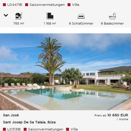
L0447IB
Saisonvermietungen
Villa
765 m²
1 168 m²
6 Schlafzimmer
6 Badezimmer
San José
10 650
EUR
Preis ab
/ Woche
Sant Josep De Sa Talaia, Ibiza
L0313IB
Saisonvermietungen
Villa