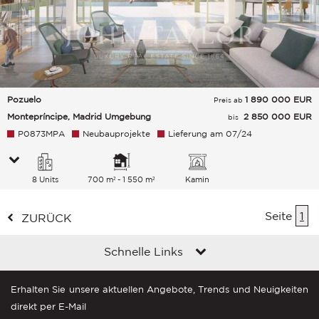
Pozuelo
1 890 000
EUR
Preis ab
Montepríncipe, Madrid Umgebung
2 850 000 EUR
bis
P0873MPA
Neubauprojekte
Lieferung am 07/24
8 Units
700 m² - 1 550 m²
Kamin
Seite
1
ZURÜCK
Schnelle Links
Erhalten Sie unsere aktuellen Angebote, Trends und Neuigkeiten
direkt per E-Mail