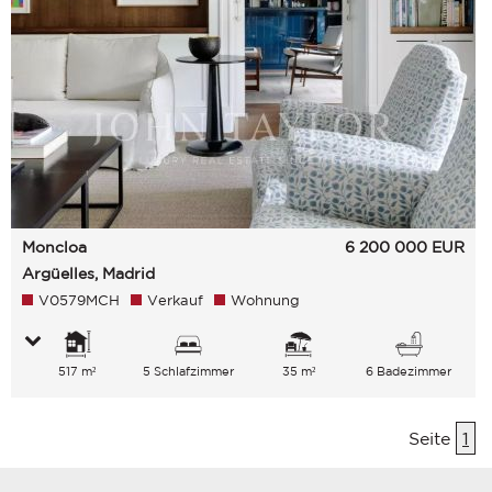
Moncloa
6 200 000
EUR
Argüelles, Madrid
V0579MCH
Verkauf
Wohnung
517 m²
5 Schlafzimmer
35 m²
6 Badezimmer
Seite
1