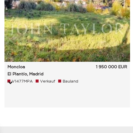
Moncloa
1 950 000
EUR
El Plantío, Madrid
V1477MPA
Verkauf
Bauland