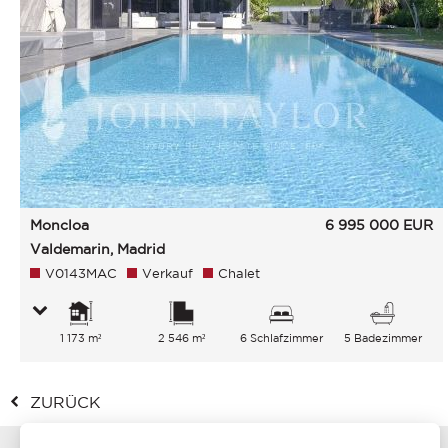
Moncloa
6 995 000
EUR
Valdemarin, Madrid
V0143MAC
Verkauf
Chalet
1 173 m²
2 546 m²
6 Schlafzimmer
5 Badezimmer
ZURÜCK