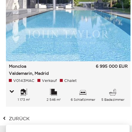
Moncloa
6 995 000
EUR
Valdemarin, Madrid
V0143MAC
Verkauf
Chalet
1 173 m²
2 546 m²
6 Schlafzimmer
5 Badezimmer
ZURÜCK