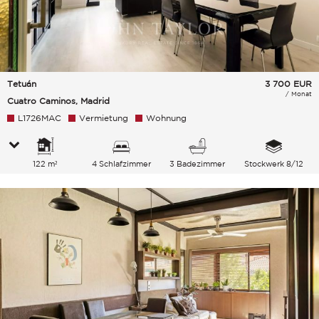
Tetuán
3 700
EUR
/ Monat
Cuatro Caminos, Madrid
L1726MAC
Vermietung
Wohnung
122 m²
4 Schlafzimmer
3 Badezimmer
Stockwerk 8/12