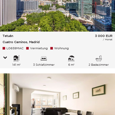
Tetuán
3 000
EUR
/ Monat
Cuatro Caminos, Madrid
L0659MAC
Vermietung
Wohnung
141 m²
3 Schlafzimmer
6 m²
2 Badezimmer