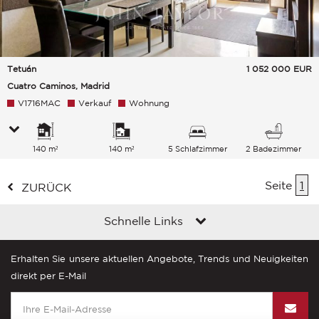
Tetuán
1 052 000
EUR
Cuatro Caminos, Madrid
V1716MAC
Verkauf
Wohnung
140 m²
140 m²
5 Schlafzimmer
2 Badezimmer
Seite
1
ZURÜCK
Schnelle Links
Erhalten Sie unsere aktuellen Angebote, Trends und Neuigkeiten
direkt per E-Mail