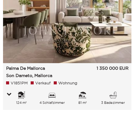
Palma De Mallorca
1 350 000
EUR
Son Dameto, Mallorca
V1851PM
Verkauf
Wohnung
124 m²
4 Schlafzimmer
81 m²
3 Badezimmer