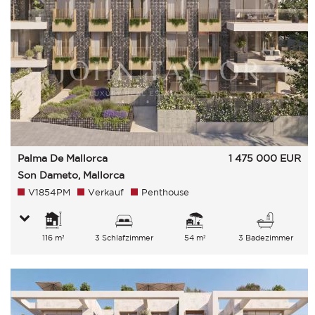
Palma De Mallorca
1 475 000
EUR
Son Dameto, Mallorca
V1854PM
Verkauf
Penthouse
116 m²
3 Schlafzimmer
54 m²
3 Badezimmer