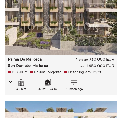
Palma De Mallorca
730 000
EUR
Preis ab
Son Dameto, Mallorca
1 950 000 EUR
bis
P1850PM
Neubauprojekte
Lieferung am 02/28
4 Units
82 m² - 124 m²
Klimaanlage