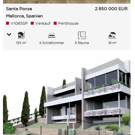
Santa Ponsa
2 850 000
EUR
Mallorca, Spanien
V1065SP
Verkauf
Penthouse
155 m²
4 Schlafzimmer
5 Räume
18 m²