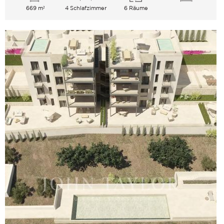
669 m²
4 Schlafzimmer
6 Räume