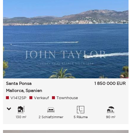
Santa Ponsa
1 850 000
EUR
Mallorca, Spanien
V1412SP
Verkauf
Townhouse
130 m²
2 Schlafzimmer
5 Räume
90 m²