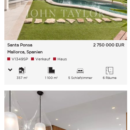
Santa Ponsa
2 750 000
EUR
Mallorca, Spanien
V1349SP
Verkauf
Haus
357 m²
1 100 m²
5 Schlafzimmer
6 Räume