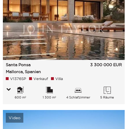
Santa Ponsa
3 300 000
EUR
Mallorca, Spanien
V1376SP
Verkauf
Villa
600 m²
1 300 m²
4 Schlafzimmer
5 Räume
Video