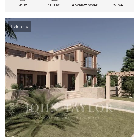
615 m²
900 m²
4 Schlafzimmer
5 Räume
Exklusiv