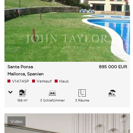
Santa Ponsa
895 000
EUR
Mallorca, Spanien
V1474SP
Verkauf
Haus
168 m²
3 Schlafzimmer
3 Räume
Video