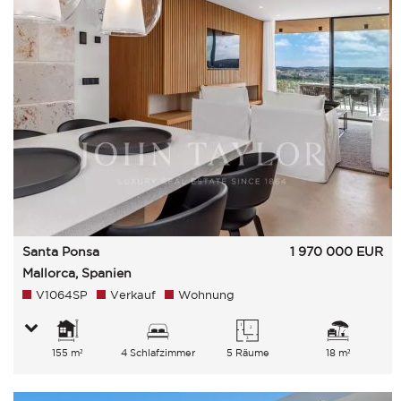
Santa Ponsa
1 970 000
EUR
Mallorca, Spanien
V1064SP
Verkauf
Wohnung
155 m²
4 Schlafzimmer
5 Räume
18 m²