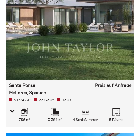
Santa Ponsa
Preis auf Anfrage
Mallorca, Spanien
V1356SP
Verkauf
Haus
756 m²
3 384 m²
4 Schlafzimmer
5 Räume