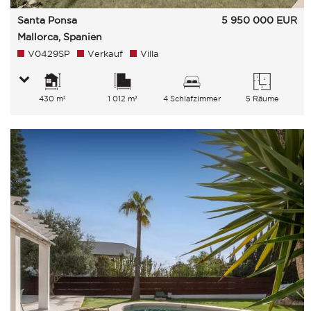
Santa Ponsa
5 950 000
EUR
Mallorca, Spanien
V0429SP
Verkauf
Villa
430 m²
1 012 m²
4 Schlafzimmer
5 Räume