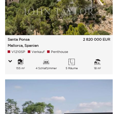
Santa Ponsa
2 820 000
EUR
Mallorca, Spanien
V1210SP
Verkauf
Penthouse
155 m²
4 Schlafzimmer
5 Räume
18 m²