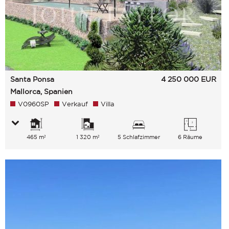
Santa Ponsa
4 250 000
EUR
Mallorca, Spanien
V0960SP
Verkauf
Villa
465 m²
1 320 m²
5 Schlafzimmer
6 Räume