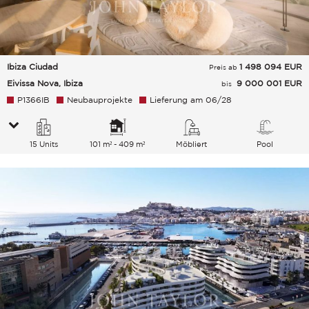
Ibiza Ciudad
1 498 094
EUR
Preis ab
Eivissa Nova, Ibiza
9 000 001 EUR
bis
P1366IB
Neubauprojekte
Lieferung am 06/28
15 Units
101 m² - 409 m²
Möbliert
Pool