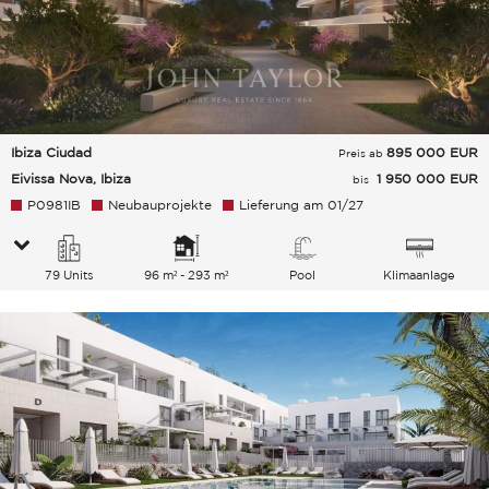
Ibiza Ciudad
895 000
EUR
Preis ab
Eivissa Nova, Ibiza
1 950 000 EUR
bis
P0981IB
Neubauprojekte
Lieferung am 01/27
79 Units
96 m² - 293 m²
Pool
Klimaanlage