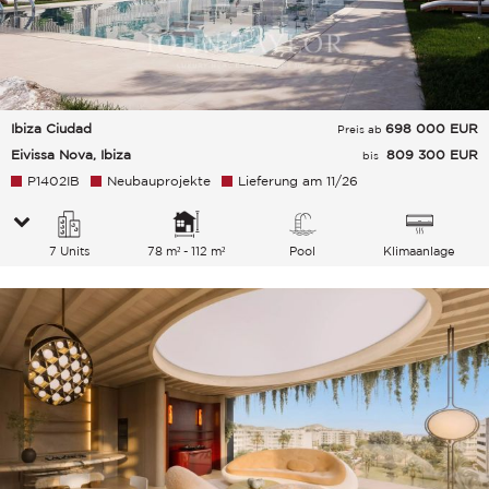
Ibiza Ciudad
698 000
EUR
Preis ab
Eivissa Nova, Ibiza
809 300 EUR
bis
P1402IB
Neubauprojekte
Lieferung am 11/26
7 Units
78 m² - 112 m²
Pool
Klimaanlage