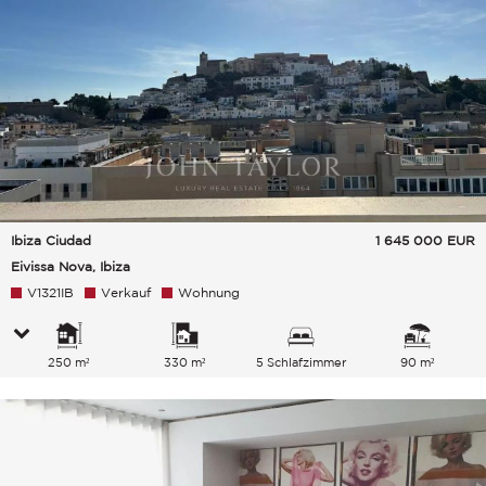
Ibiza Ciudad
1 645 000
EUR
Eivissa Nova, Ibiza
V1321IB
Verkauf
Wohnung
250 m²
330 m²
5 Schlafzimmer
90 m²