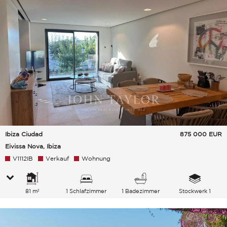
Ibiza Ciudad
875 000
EUR
Eivissa Nova, Ibiza
V1112IB
Verkauf
Wohnung
81 m²
1 Schlafzimmer
1 Badezimmer
Stockwerk 1