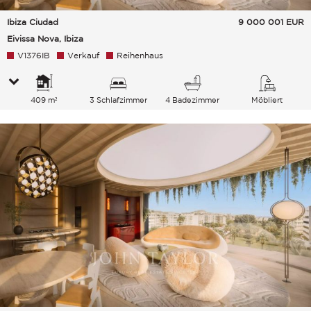
Ibiza Ciudad
9 000 001
EUR
Eivissa Nova, Ibiza
V1376IB
Verkauf
Reihenhaus
409 m²
3 Schlafzimmer
4 Badezimmer
Möbliert