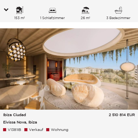
153 m²
1 Schlafzimmer
26 m²
3 Badezimmer
Ibiza Ciudad
2 510 814
EUR
Eivissa Nova, Ibiza
V1381IB
Verkauf
Wohnung