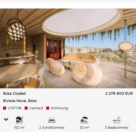
Ibiza Ciudad
2 279 603
EUR
Eivissa Nova, Ibiza
V1377IB
Verkauf
Wohnung
152 m²
2 Schlafzimmer
30 m²
3 Badezimmer