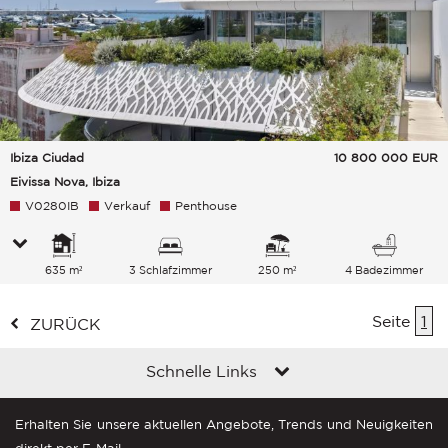
Ibiza Ciudad
10 800 000
EUR
Eivissa Nova, Ibiza
V0280IB
Verkauf
Penthouse
635 m²
3 Schlafzimmer
250 m²
4 Badezimmer
Seite
1
ZURÜCK
Schnelle Links
Erhalten Sie unsere aktuellen Angebote, Trends und Neuigkeiten