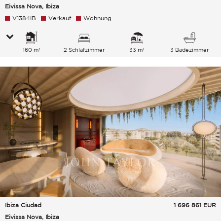
Eivissa Nova, Ibiza
V1384IB
Verkauf
Wohnung
160 m²
2 Schlafzimmer
33 m²
3 Badezimmer
Ibiza Ciudad
1 696 861
EUR
Eivissa Nova, Ibiza