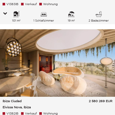
V1383IB
Verkauf
Wohnung
101 m²
1 Schlafzimmer
19 m²
2 Badezimmer
Ibiza Ciudad
2 580 269
EUR
Eivissa Nova, Ibiza
V1382IB
Verkauf
Wohnung