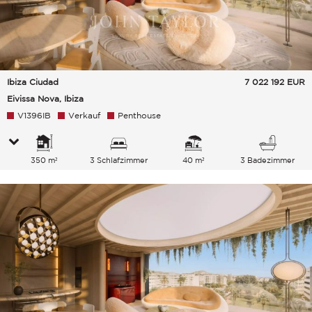
Ibiza Ciudad
7 022 192
EUR
Eivissa Nova, Ibiza
V1396IB
Verkauf
Penthouse
350 m²
3 Schlafzimmer
40 m²
3 Badezimmer