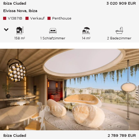
Ibiza Ciudad
3 020 909
EUR
Eivissa Nova, Ibiza
V1387IB
Verkauf
Penthouse
158 m²
1 Schlafzimmer
14 m²
2 Badezimmer
Ibiza Ciudad
2 789 789
EUR