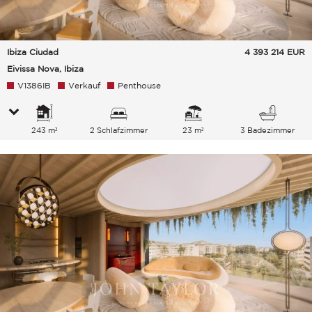
Ibiza Ciudad
4 393 214
EUR
Eivissa Nova, Ibiza
V1386IB
Verkauf
Penthouse
243 m²
2 Schlafzimmer
23 m²
3 Badezimmer