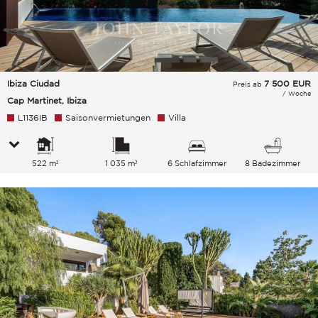
Ibiza Ciudad
7 500
EUR
Preis ab
/ Woche
Cap Martinet, Ibiza
L1136IB
Saisonvermietungen
Villa
522 m²
1 035 m²
6 Schlafzimmer
8 Badezimmer