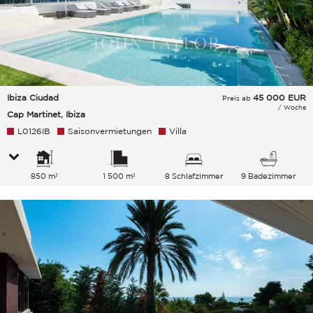
Ibiza Ciudad
45 000
EUR
Preis ab
/ Woche
Cap Martinet, Ibiza
L0126IB
Saisonvermietungen
Villa
850 m²
1 500 m²
8 Schlafzimmer
9 Badezimmer