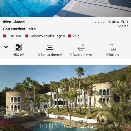
Ibiza Ciudad
15 400
EUR
Preis ab
/ Woche
Cap Martinet, Ibiza
L0805IB
Saisonvermietungen
Villa
450 m²
8 Schlafzimmer
9 Badezimmer
Möbliert