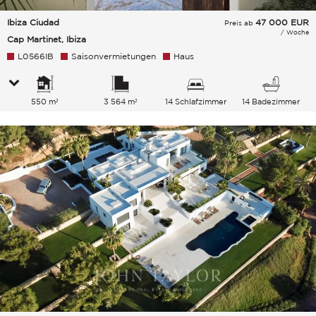
Ibiza Ciudad
47 000
EUR
Preis ab
/ Woche
Cap Martinet, Ibiza
L0566IB
Saisonvermietungen
Haus
550 m²
3 564 m²
14 Schlafzimmer
14 Badezimmer