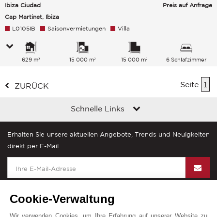
Ibiza Ciudad
Preis auf Anfrage
Cap Martinet, Ibiza
L0105IB
Saisonvermietungen
Villa
629 m²
15 000 m²
15 000 m²
6 Schlafzimmer
Seite
1
ZURÜCK
Schnelle Links
Erhalten Sie unsere aktuellen Angebote, Trends und Neuigkeiten
direkt per E-Mail
Cookie-Verwaltung
Wir verwenden Cookies, um Ihre Erfahrung auf unserer Website zu
John Taylor in der Welt