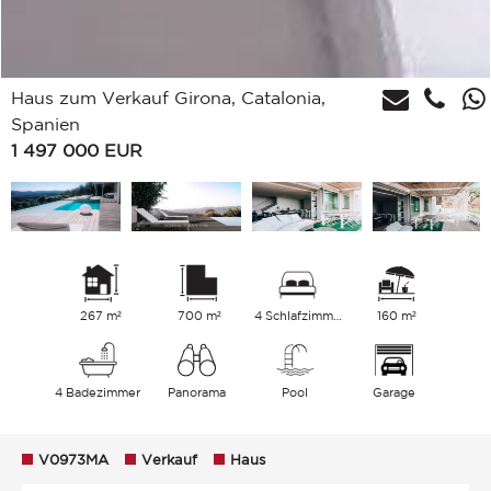
Haus zum Verkauf Girona, Catalonia,
Spanien
1 497 000
EUR
267 m²
700 m²
4 Schlafzimmer
160 m²
4 Badezimmer
Panorama
Pool
Garage
V0973MA
Verkauf
Haus