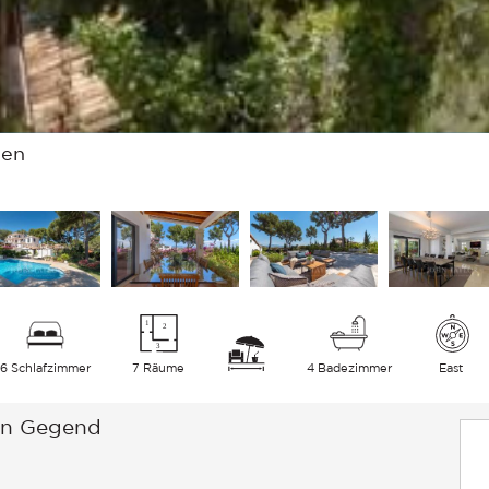
ien
6 Schlafzimmer
7 Räume
4 Badezimmer
East
ven Gegend