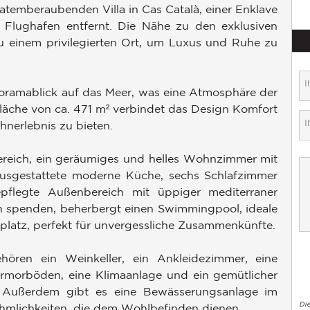
 atemberaubenden Villa in Cas Català, einer Enklave
lughafen entfernt. Die Nähe zu den exklusiven
 einem privilegierten Ort, um Luxus und Ruhe zu
ramablick auf das Meer, was eine Atmosphäre der
Fläche von ca. 471 m² verbindet das Design Komfort
nerlebnis zu bieten.
bereich, ein geräumiges und helles Wohnzimmer mit
usgestattete moderne Küche, sechs Schlafzimmer
pflegte Außenbereich mit üppiger mediterraner
n spenden, beherbergt einen Swimmingpool, ideale
platz, perfekt für unvergessliche Zusammenkünfte.
ören ein Weinkeller, ein Ankleidezimmer, eine
armorböden, eine Klimaanlage und ein gemütlicher
Außerdem gibt es eine Bewässerungsanlage im
Di
hmlichkeiten, die dem Wohlbefinden dienen.